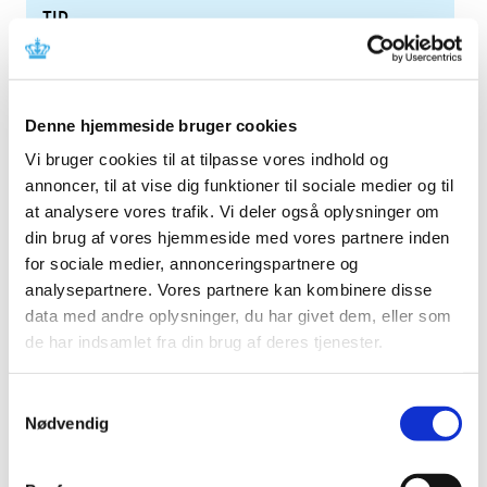
TID
2026 (84)
2025 (158)
2024 (224)
Denne hjemmeside bruger cookies
2023 (195)
Vi bruger cookies til at tilpasse vores indhold og
2022 (197)
annoncer, til at vise dig funktioner til sociale medier og til
2021 (516)
at analysere vores trafik. Vi deler også oplysninger om
2020 (263)
din brug af vores hjemmeside med vores partnere inden
2019 (159)
for sociale medier, annonceringspartnere og
analysepartnere. Vores partnere kan kombinere disse
2018 (150)
data med andre oplysninger, du har givet dem, eller som
2017 (167)
de har indsamlet fra din brug af deres tjenester.
2016 (167)
2015 (33)
Samtykkevalg
2014 (44)
Nødvendig
2013 (49)
december (4)