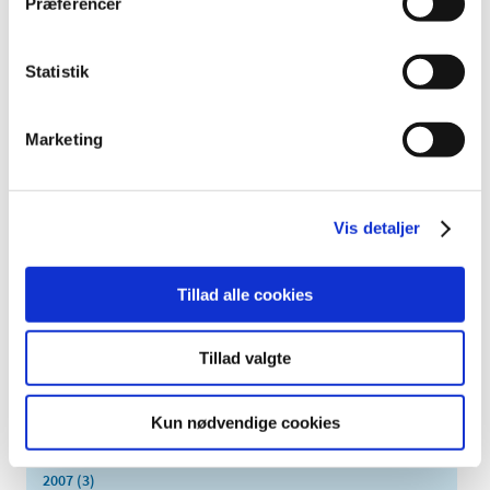
Præferencer
november (5)
oktober (3)
september (6)
Statistik
august (2)
juli (2)
Marketing
juni (2)
maj (3)
april (6)
Vis detaljer
marts (10)
februar (4)
Tillad alle cookies
januar (2)
2012 (44)
2011 (13)
Tillad valgte
2010 (7)
2009 (14)
Kun nødvendige cookies
2008 (8)
2007 (3)