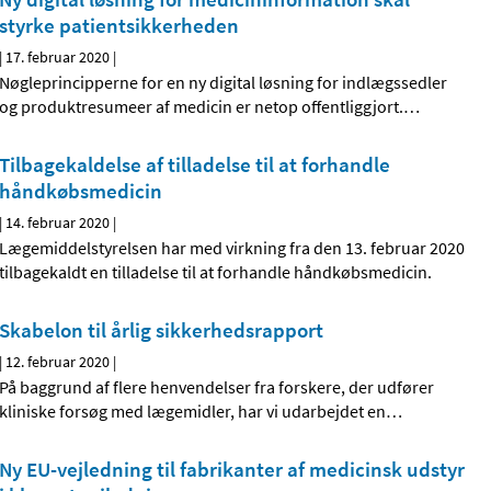
styrke patientsikkerheden
|
17. februar 2020
|
Nøgleprincipperne for en ny digital løsning for indlægssedler
og produktresumeer af medicin er netop offentliggjort.
…
Tilbagekaldelse af tilladelse til at forhandle
håndkøbsmedicin
|
14. februar 2020
|
Lægemiddelstyrelsen har med virkning fra den 13. februar 2020
tilbagekaldt en tilladelse til at forhandle håndkøbsmedicin.
Skabelon til årlig sikkerhedsrapport
|
12. februar 2020
|
På baggrund af flere henvendelser fra forskere, der udfører
kliniske forsøg med lægemidler, har vi udarbejdet en
…
Ny EU-vejledning til fabrikanter af medicinsk udstyr