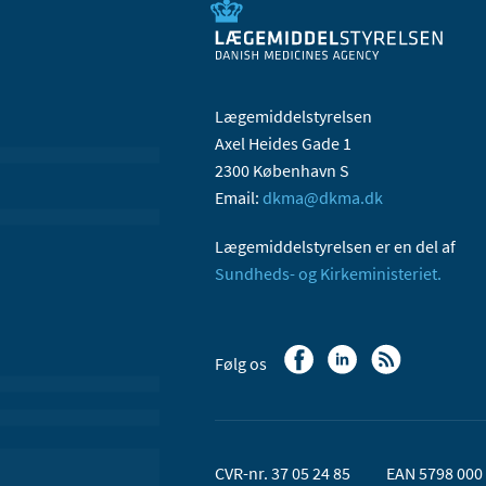
Lægemiddelstyrelsen
Axel Heides Gade 1
2300 København S
Email:
dkma@dkma.dk
Lægemiddelstyrelsen er en del af
Sundheds- og Kirkeministeriet.
Følg os
CVR-nr. 37 05 24 85
EAN 5798 000 