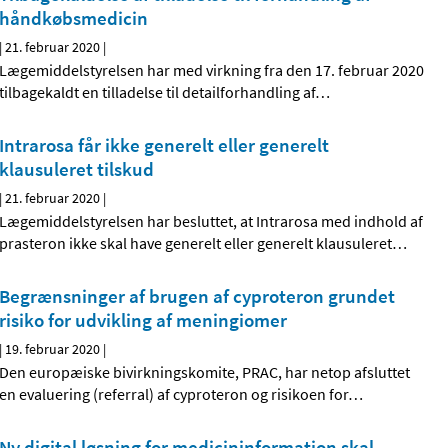
håndkøbsmedicin
|
21. februar 2020
|
Lægemiddelstyrelsen har med virkning fra den 17. februar 2020
tilbagekaldt en tilladelse til detailforhandling af
…
Intrarosa får ikke generelt eller generelt
klausuleret tilskud
|
21. februar 2020
|
Lægemiddelstyrelsen har besluttet, at Intrarosa med indhold af
prasteron ikke skal have generelt eller generelt klausuleret
…
Begrænsninger af brugen af cyproteron grundet
risiko for udvikling af meningiomer
|
19. februar 2020
|
Den europæiske bivirkningskomite, PRAC, har netop afsluttet
en evaluering (referral) af cyproteron og risikoen for
…
Ny digital løsning for medicininformation skal