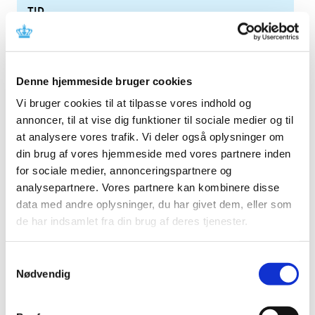
TID
2026 (84)
2025 (158)
2024 (224)
Denne hjemmeside bruger cookies
2023 (195)
Vi bruger cookies til at tilpasse vores indhold og
2022 (197)
annoncer, til at vise dig funktioner til sociale medier og til
2021 (516)
at analysere vores trafik. Vi deler også oplysninger om
2020 (263)
din brug af vores hjemmeside med vores partnere inden
2019 (159)
for sociale medier, annonceringspartnere og
analysepartnere. Vores partnere kan kombinere disse
2018 (150)
data med andre oplysninger, du har givet dem, eller som
2017 (167)
de har indsamlet fra din brug af deres tjenester.
2016 (167)
2015 (33)
Samtykkevalg
2014 (44)
Nødvendig
2013 (49)
december (4)