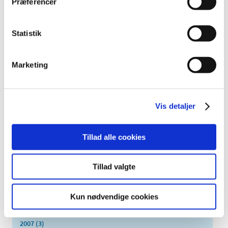
Præferencer
november (5)
oktober (3)
september (6)
Statistik
august (2)
juli (2)
Marketing
juni (2)
maj (3)
april (6)
Vis detaljer
marts (10)
februar (4)
Tillad alle cookies
januar (2)
2012 (44)
2011 (13)
Tillad valgte
2010 (7)
2009 (14)
Kun nødvendige cookies
2008 (8)
2007 (3)