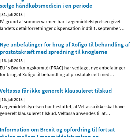
sælge håndkøbsmedicin i en periode
|
31. juli 2018
|
På grund af sommervarmen har Lægemiddelstyrelsen givet
landets detailforretninger dispensation indtil 1. september
…
Nye anbefalinger for brug af Xofigo til behandling af
prostatakræft med spredning til knoglerne
|
16. juli 2018
|
EU´s Bivirkningskomité (PRAC) har vedtaget nye anbefalinger
for brug af Xofigo til behandling af prostatakræft med
…
Veltassa får ikke generelt klausuleret tilskud
|
16. juli 2018
|
Lægemiddelstyrelsen har besluttet, at Veltassa ikke skal have
generelt klausuleret tilskud. Veltassa anvendes til at
…
Information om Brexit og opfordring til fortsat
dialog mellem Lægemiddelstyrelsen og