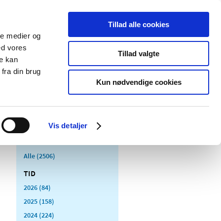
Tillad alle cookies
ale medier og
Udgivelser
Cookies
ed vores
Tillad valgte
re kan
dicinsk
Særlige
fra din brug
styr
produktområder
Kun nødvendige cookies
Vis detaljer
Alle (2506)
TID
2026 (84)
2025 (158)
2024 (224)