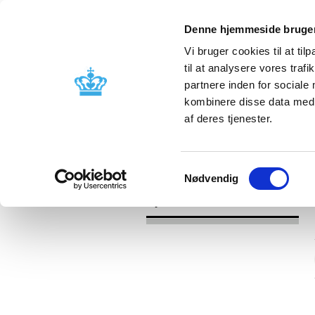
Denne hjemmeside bruger
Vi bruger cookies til at til
til at analysere vores tra
partnere inden for sociale
Godkendelse og
Bivirkninger
kombinere disse data med a
kontrol
produktinfo
af deres tjenester.
/
Nyheder
2016
Samtykkevalg
Nødvendig
Nyheder