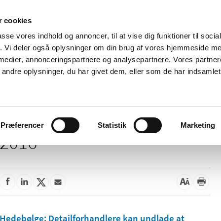
 cookies
passe vores indhold og annoncer, til at vise dig funktioner til soci
Nyheder
Om os
Kontakt
fik. Vi deler også oplysninger om din brug af vores hjemmeside m
 medier, annonceringspartnere og analysepartnere. Vores partne
 og
Tilskud og
Apoteker og salg af
Me
ndre oplysninger, du har givet dem, eller som de har indsamlet 
rmation
priser
medicin
ud
Præferencer
Statistik
Marketing
2016
Hedebølge: Detailforhandlere kan undlade at