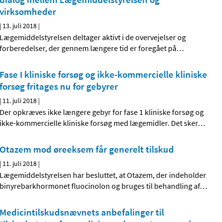
virksomheder
|
13. juli 2018
|
Lægemiddelstyrelsen deltager aktivt i de overvejelser og
forberedelser, der gennem længere tid er foregået på
…
Fase I kliniske forsøg og ikke-kommercielle kliniske
forsøg fritages nu for gebyrer
|
11. juli 2018
|
Der opkræves ikke længere gebyr for fase 1 kliniske forsøg og
ikke-kommercielle kliniske forsøg med lægemidler. Det sker
…
Otazem mod øreeksem får generelt tilskud
|
11. juli 2018
|
Lægemiddelstyrelsen har besluttet, at Otazem, der indeholder
binyrebarkhormonet fluocinolon og bruges til behandling af
…
Medicintilskudsnævnets anbefalinger til