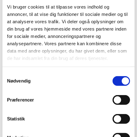
Revurdering af de resterende undergrupper i
Vi bruger cookies til at tilpasse vores indhold og
ATC-gruppe C
annoncer, til at vise dig funktioner til sociale medier og til
|
4. juli 2006
|
at analysere vores trafik. Vi deler også oplysninger om
Lægemiddelstyrelsen har tidligere informeret
din brug af vores hjemmeside med vores partnere inden
virksomheder og en række videnskabelige selskaber
…
for sociale medier, annonceringspartnere og
analysepartnere. Vores partnere kan kombinere disse
Brev til videnskabelige selskaber om
data med andre oplysninger, du har givet dem, eller som
blodtryksbehandling
de har indsamlet fra din brug af deres tjenester.
|
7. marts 2006
|
Som et led i arbejdet med revurdering af lægemidlers
Samtykkevalg
tilskudsstatus er Lægemiddelstyrelsen begyndt at se på
…
Nødvendig
Præferencer
Alle (2506)
TID
Statistik
2026 (84)
2025 (158)