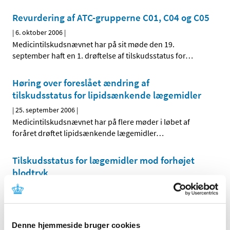
Revurdering af ATC-grupperne C01, C04 og C05
|
6. oktober 2006
|
Medicintilskudsnævnet har på sit møde den 19.
september haft en 1. drøftelse af tilskudsstatus for
…
Høring over foreslået ændring af
tilskudsstatus for lipidsænkende lægemidler
|
25. september 2006
|
Medicintilskudsnævnet har på flere møder i løbet af
foråret drøftet lipidsænkende lægemidler
…
Tilskudsstatus for lægemidler mod forhøjet
blodtryk
|
4. juli 2006
|
Lægemiddelstyrelsen skrev den 6. marts 2006 til en
række videnskabelige selskaber for at få afklaret en
…
Denne hjemmeside bruger cookies