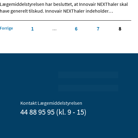
Lægemiddelstyrelsen har besluttet, at Innovair NEXThaler skal
have generelt tilskud. Innovair NEXThaler indeholder
…
Forrige
1
6
7
8
…
Kontakt Lægemiddelstyrelsen
44 88 95 95 (kl. 9 - 15)