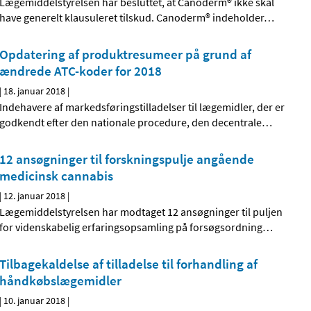
Lægemiddelstyrelsen har besluttet, at Canoderm® ikke skal
have generelt klausuleret tilskud. Canoderm® indeholder
…
Opdatering af produktresumeer på grund af
ændrede ATC-koder for 2018
|
18. januar 2018
|
Indehavere af markedsføringstilladelser til lægemidler, der er
godkendt efter den nationale procedure, den decentrale
…
12 ansøgninger til forskningspulje angående
medicinsk cannabis
|
12. januar 2018
|
Lægemiddelstyrelsen har modtaget 12 ansøgninger til puljen
for videnskabelig erfaringsopsamling på forsøgsordning
…
Tilbagekaldelse af tilladelse til forhandling af
håndkøbslægemidler
|
10. januar 2018
|