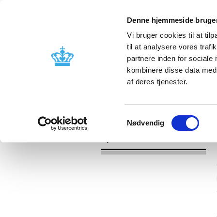
Denne hjemmeside bruger
Vi bruger cookies til at til
til at analysere vores tra
partnere inden for sociale
Godkendelse og
Bivirkninger
kombinere disse data med a
kontrol
produktinfo
af deres tjenester.
/
Nyheder
2016
Samtykkevalg
Nødvendig
Nyheder