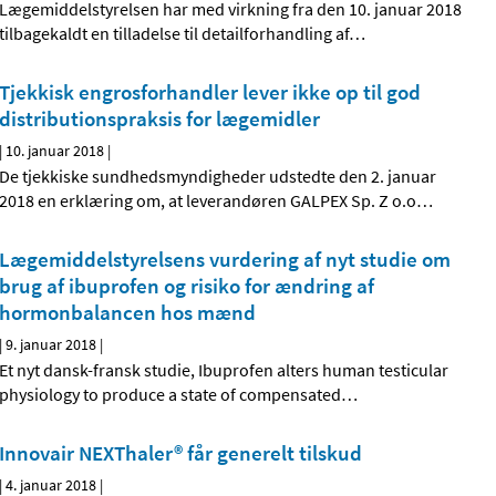
Lægemiddelstyrelsen har med virkning fra den 10. januar 2018
tilbagekaldt en tilladelse til detailforhandling af
…
Tjekkisk engrosforhandler lever ikke op til god
distributionspraksis for lægemidler
|
10. januar 2018
|
De tjekkiske sundhedsmyndigheder udstedte den 2. januar
2018 en erklæring om, at leverandøren GALPEX Sp. Z o.o
…
Lægemiddelstyrelsens vurdering af nyt studie om
brug af ibuprofen og risiko for ændring af
hormonbalancen hos mænd
|
9. januar 2018
|
Et nyt dansk-fransk studie, Ibuprofen alters human testicular
physiology to produce a state of compensated
…
Innovair NEXThaler® får generelt tilskud
|
4. januar 2018
|