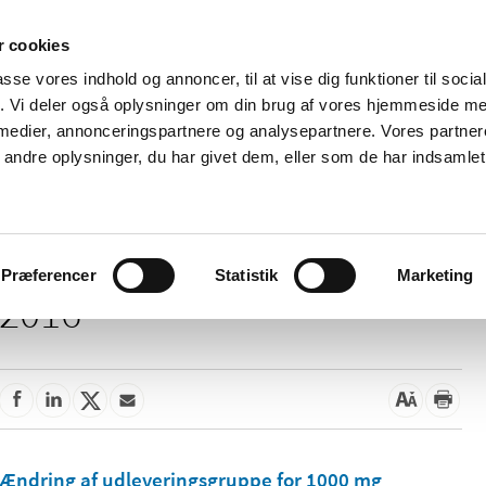
 cookies
passe vores indhold og annoncer, til at vise dig funktioner til soci
Nyheder
Om os
Kontakt
fik. Vi deler også oplysninger om din brug af vores hjemmeside m
 medier, annonceringspartnere og analysepartnere. Vores partne
 og
Tilskud og
Apoteker og salg af
Me
ndre oplysninger, du har givet dem, eller som de har indsamlet 
rmation
priser
medicin
ud
Præferencer
Statistik
Marketing
2016
Ændring af udleveringsgruppe for 1000 mg