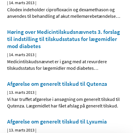
|
14. marts 2013
|
Cilodex indeholder ciprofloxacin og dexamethason og
anvendes til behandling af akut mellemørebetændelse
…
Høring over Medicintilskuds­nævnets 3. forslag
til indstilling til tilskudsstatus for lægemidler
mod diabetes
|
14. marts 2013
|
Medicintilskudsnævnet er i gang med at revurdere
tilskudsstatus for lægemidler mod diabetes
…
Afgørelse om generelt tilskud til Qutenza
|
13. marts 2013
|
Vi har truffet afgørelse i ansøgning om generelt tilskud til
Qutenza. Lægemidlet har fået afslag på generelt tilskud.
Afgørelse om generelt tilskud til Lyxumia
|
13. marts 2013
|