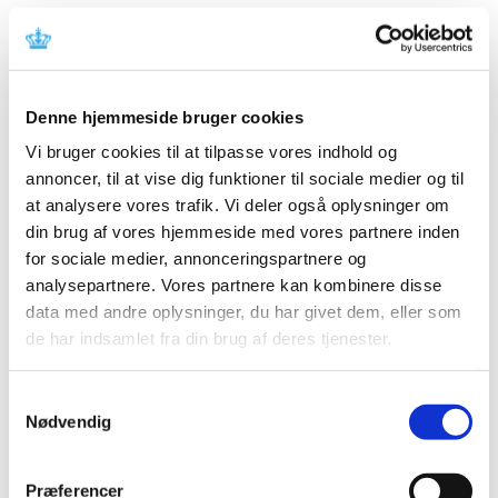
Vi har truffet afgørelse i ansøgning om generelt tilskud til
Lyxumia. Lægemidlet har fået generelt tilskud.
Afgørelse om generelt tilskud til Dymista
Denne hjemmeside bruger cookies
|
12. marts 2013
|
Vi bruger cookies til at tilpasse vores indhold og
Vi har truffet afgørelse i ansøgning om generelt tilskud til
annoncer, til at vise dig funktioner til sociale medier og til
Dymista. Lægemidlet har fået generelt tilskud. Dymista
…
at analysere vores trafik. Vi deler også oplysninger om
din brug af vores hjemmeside med vores partnere inden
Høringssvar på Medicintilskuds­nævnets 2.
for sociale medier, annonceringspartnere og
forslag til indstilling til tilskudsstatus for
analysepartnere. Vores partnere kan kombinere disse
lægemidler mod diabetes
data med andre oplysninger, du har givet dem, eller som
|
6. marts 2013
|
de har indsamlet fra din brug af deres tjenester.
Medicintilskudsnævnets 2. forslag til indstilling til
fremtidig tilskudsstatus for lægemidler mod diabetes i
…
Samtykkevalg
Nødvendig
Alle (2505)
TID
Præferencer