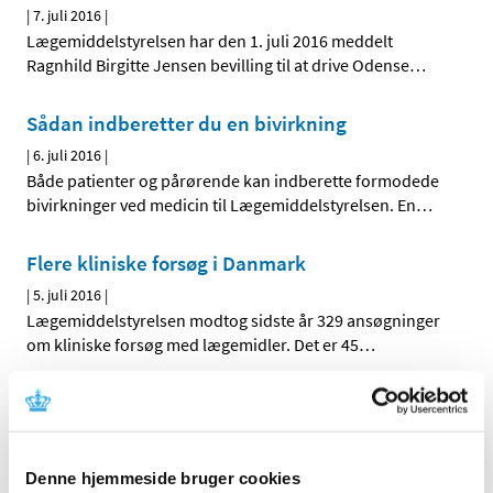
|
7. juli 2016
|
Lægemiddelstyrelsen har den 1. juli 2016 meddelt
Ragnhild Birgitte Jensen bevilling til at drive Odense
…
Sådan indberetter du en bivirkning
|
6. juli 2016
|
Både patienter og pårørende kan indberette formodede
bivirkninger ved medicin til Lægemiddelstyrelsen. En
…
Flere kliniske forsøg i Danmark
|
5. juli 2016
|
Lægemiddelstyrelsen modtog sidste år 329 ansøgninger
om kliniske forsøg med lægemidler. Det er 45
…
Høring over forslag til tilskudsstatus for
medicin mod neuropatiske smerter
|
5. juli 2016
|
Denne hjemmeside bruger cookies
Medicintilskudsnævnet er i gang med at revurdere