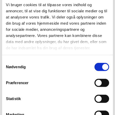
tilskudsstatus for medicin mod neuropatiske smerter
…
Vi bruger cookies til at tilpasse vores indhold og
annoncer, til at vise dig funktioner til sociale medier og til
at analysere vores trafik. Vi deler også oplysninger om
Braltus® får generelt tilskud
din brug af vores hjemmeside med vores partnere inden
|
4. juli 2016
|
for sociale medier, annonceringspartnere og
Lægemiddelstyrelsen har besluttet, at Braltus® skal have
analysepartnere. Vores partnere kan kombinere disse
generelt tilskud. Braltus® indeholder tiotropium og
…
data med andre oplysninger, du har givet dem, eller som
de har indsamlet fra din brug af deres tjenester.
Bedre adgang til patientdata i kliniske forsøg
for monitorer og GCP-inspektører
Samtykkevalg
|
1. juli 2016
|
Nødvendig
Lægemiddelstyrelsens inspektører får nu direkte adgang
til at indhente helbredsoplysninger i patientjournaler i
…
Præferencer
Forventet mangel på næsesalve mod MRSA
|
1. juli 2016
|
Statistik
Lægemiddelsstyrelsen forventer, at der frem til midt i juli
vil være mangel på Bactroban Nasal næsesalve 2%, der
…
Marketing