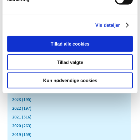
Flere indberetter svigt ved medicinsk udstyr
|
1. juli 2016
|
Lægemiddelstyrelsens årsrapport for medicinsk udstyr
Vis detaljer
viser, at der kommer stadig flere indberetninger af fejl,
…
Tillad alle cookies
Alle (2506)
Tillad valgte
TID
2026 (84)
Kun nødvendige cookies
2025 (158)
2024 (224)
2023 (195)
2022 (197)
2021 (516)
2020 (263)
2019 (159)