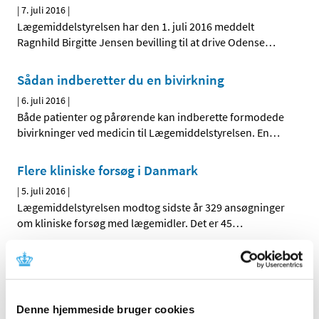
|
7. juli 2016
|
Lægemiddelstyrelsen har den 1. juli 2016 meddelt
Ragnhild Birgitte Jensen bevilling til at drive Odense
…
Sådan indberetter du en bivirkning
|
6. juli 2016
|
Både patienter og pårørende kan indberette formodede
bivirkninger ved medicin til Lægemiddelstyrelsen. En
…
Flere kliniske forsøg i Danmark
|
5. juli 2016
|
Lægemiddelstyrelsen modtog sidste år 329 ansøgninger
om kliniske forsøg med lægemidler. Det er 45
…
Høring over forslag til tilskudsstatus for
medicin mod neuropatiske smerter
|
5. juli 2016
|
Denne hjemmeside bruger cookies
Medicintilskudsnævnet er i gang med at revurdere