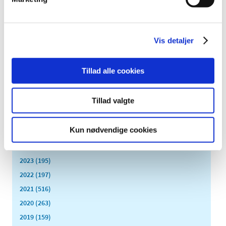
Flere indberetter svigt ved medicinsk udstyr
|
1. juli 2016
|
Lægemiddelstyrelsens årsrapport for medicinsk udstyr
Vis detaljer
viser, at der kommer stadig flere indberetninger af fejl,
…
Tillad alle cookies
Alle (2506)
Tillad valgte
TID
2026 (84)
Kun nødvendige cookies
2025 (158)
2024 (224)
2023 (195)
2022 (197)
2021 (516)
2020 (263)
2019 (159)