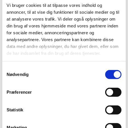
tilskudsstatus for medicin mod neuropatiske smerter
…
Vi bruger cookies til at tilpasse vores indhold og
annoncer, til at vise dig funktioner til sociale medier og til
at analysere vores trafik. Vi deler også oplysninger om
Braltus® får generelt tilskud
din brug af vores hjemmeside med vores partnere inden
|
4. juli 2016
|
for sociale medier, annonceringspartnere og
Lægemiddelstyrelsen har besluttet, at Braltus® skal have
analysepartnere. Vores partnere kan kombinere disse
generelt tilskud. Braltus® indeholder tiotropium og
…
data med andre oplysninger, du har givet dem, eller som
de har indsamlet fra din brug af deres tjenester.
Bedre adgang til patientdata i kliniske forsøg
for monitorer og GCP-inspektører
Samtykkevalg
|
1. juli 2016
|
Nødvendig
Lægemiddelstyrelsens inspektører får nu direkte adgang
til at indhente helbredsoplysninger i patientjournaler i
…
Præferencer
Forventet mangel på næsesalve mod MRSA
|
1. juli 2016
|
Statistik
Lægemiddelsstyrelsen forventer, at der frem til midt i juli
vil være mangel på Bactroban Nasal næsesalve 2%, der
…
Marketing