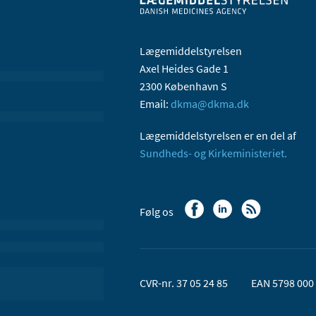
Lægemiddelstyrelsen
Axel Heides Gade 1
2300 København S
Email:
dkma@dkma.dk
Lægemiddelstyrelsen er en del af
Sundheds- og Kirkeministeriet.
Følg os
CVR-nr. 37 05 24 85
EAN 5798 000 