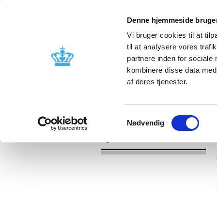
Denne hjemmeside bruger
Vi bruger cookies til at til
til at analysere vores tra
partnere inden for sociale
Godkendelse og
Bivirkninger
kombinere disse data med a
kontrol
produktinfo
af deres tjenester.
/
Nyheder
2017
Samtykkevalg
Nødvendig
Nyheder