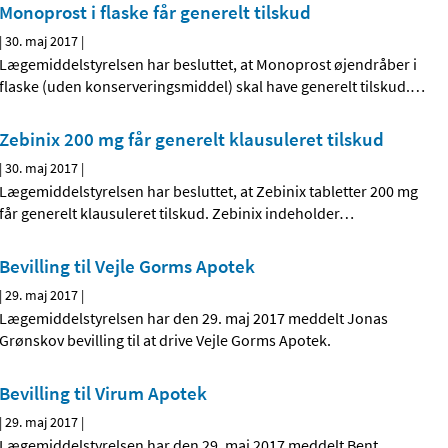
Monoprost i flaske får generelt tilskud
|
30. maj 2017
|
Lægemiddelstyrelsen har besluttet, at Monoprost øjendråber i
flaske (uden konserveringsmiddel) skal have generelt tilskud.
…
Zebinix 200 mg får generelt klausuleret tilskud
|
30. maj 2017
|
Lægemiddelstyrelsen har besluttet, at Zebinix tabletter 200 mg
får generelt klausuleret tilskud. Zebinix indeholder
…
Bevilling til Vejle Gorms Apotek
|
29. maj 2017
|
Lægemiddelstyrelsen har den 29. maj 2017 meddelt Jonas
Grønskov bevilling til at drive Vejle Gorms Apotek.
Bevilling til Virum Apotek
|
29. maj 2017
|
Lægemiddelstyrelsen har den 29. maj 2017 meddelt Bent