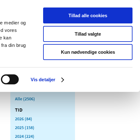
Tillad alle cookies
ale medier og
Udgivelser
Cookies
ed vores
Tillad valgte
re kan
dicinsk
Særlige
fra din brug
styr
produktområder
Kun nødvendige cookies
Vis detaljer
Alle (2506)
TID
2026 (84)
2025 (158)
2024 (224)