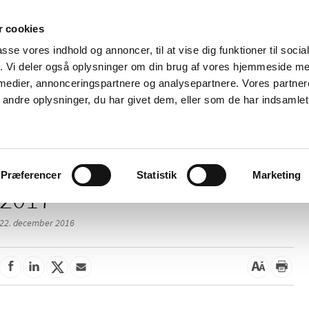
 cookies
passe vores indhold og annoncer, til at vise dig funktioner til soci
Nyheder
Om os
Kontakt
fik. Vi deler også oplysninger om din brug af vores hjemmeside m
 medier, annonceringspartnere og analysepartnere. Vores partne
 og
Tilskud og
Apoteker og salg af
Me
ndre oplysninger, du har givet dem, eller som de har indsamlet 
rmation
priser
medicin
ud
Præferencer
Statistik
Marketing
2017
22. december 2016