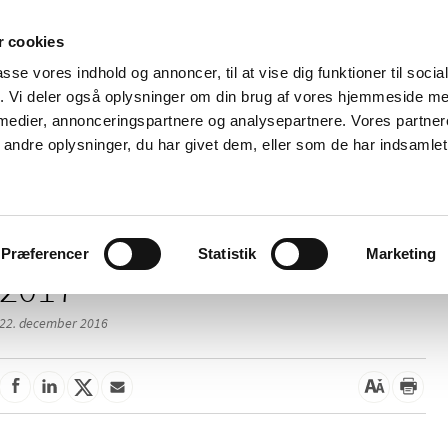
 cookies
passe vores indhold og annoncer, til at vise dig funktioner til soci
Nyheder
Om os
Kontakt
fik. Vi deler også oplysninger om din brug af vores hjemmeside m
 medier, annonceringspartnere og analysepartnere. Vores partne
 og
Tilskud og
Apoteker og salg af
Me
ndre oplysninger, du har givet dem, eller som de har indsamlet 
rmation
priser
medicin
ud
Præferencer
Statistik
Marketing
2017
22. december 2016