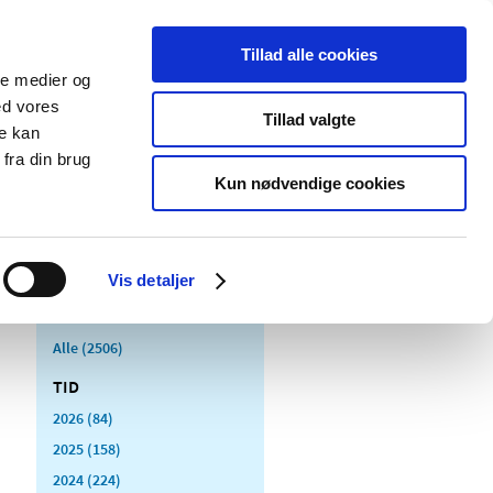
Tillad alle cookies
ale medier og
Udgivelser
Cookies
ed vores
Tillad valgte
re kan
dicinsk
Særlige
fra din brug
styr
produktområder
Kun nødvendige cookies
Vis detaljer
Alle (2506)
TID
2026 (84)
2025 (158)
2024 (224)