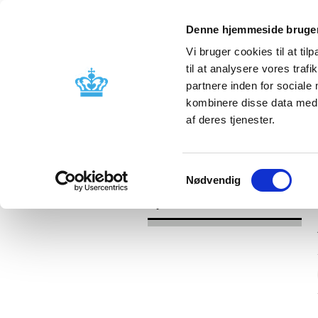
Denne hjemmeside bruger
Vi bruger cookies til at til
til at analysere vores tra
partnere inden for sociale
Godkendelse og
Bivirkninger
kombinere disse data med a
kontrol
produktinfo
af deres tjenester.
/
Nyheder
2017
Samtykkevalg
Nødvendig
Nyheder