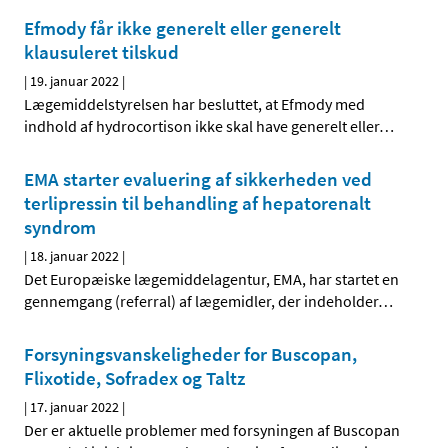
Efmody får ikke generelt eller generelt
klausuleret tilskud
|
19. januar 2022
|
Lægemiddelstyrelsen har besluttet, at Efmody med
indhold af hydrocortison ikke skal have generelt eller
…
EMA starter evaluering af sikkerheden ved
terlipressin til behandling af hepatorenalt
syndrom
|
18. januar 2022
|
Det Europæiske lægemiddelagentur, EMA, har startet en
gennemgang (referral) af lægemidler, der indeholder
…
Forsyningsvanskeligheder for Buscopan,
Flixotide, Sofradex og Taltz
|
17. januar 2022
|
Der er aktuelle problemer med forsyningen af Buscopan