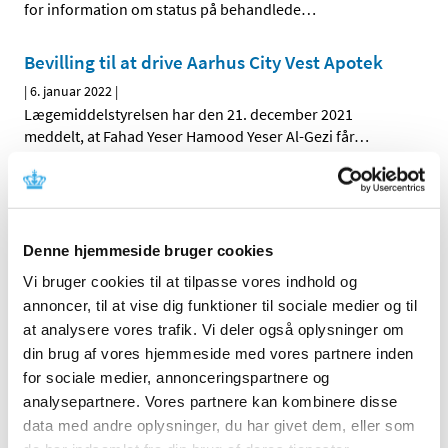
for information om status på behandlede
…
Bevilling til at drive Aarhus City Vest Apotek
|
6. januar 2022
|
Lægemiddelstyrelsen har den 21. december 2021
meddelt, at Fahad Yeser Hamood Yeser Al-Gezi får
…
Buronil får ikke generelt tilskud
|
5. januar 2022
|
Lægemiddelstyrelsen har besluttet, at Buronil,
Denne hjemmeside bruger cookies
filmovertrukne tabletter med indhold af
…
Vi bruger cookies til at tilpasse vores indhold og
annoncer, til at vise dig funktioner til sociale medier og til
Cystifos får ikke generelt tilskud
at analysere vores trafik. Vi deler også oplysninger om
|
5. januar 2022
|
din brug af vores hjemmeside med vores partnere inden
Lægemiddelstyrelsen har besluttet, at Cystifos, granulat
for sociale medier, annonceringspartnere og
til oral opløsning, i brev, med indhold af
…
analysepartnere. Vores partnere kan kombinere disse
data med andre oplysninger, du har givet dem, eller som
Forsyningsvanskeligheder for Sutent