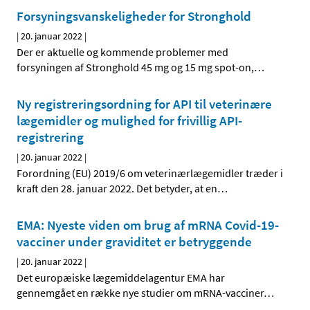
Forsyningsvanskeligheder for Stronghold
|
20. januar 2022
|
Der er aktuelle og kommende problemer med
forsyningen af Stronghold 45 mg og 15 mg spot-on,
…
Ny registreringsordning for API til veterinære
lægemidler og mulighed for frivillig API-
registrering
|
20. januar 2022
|
Forordning (EU) 2019/6 om veterinærlægemidler træder i
kraft den 28. januar 2022. Det betyder, at en
…
EMA: Nyeste viden om brug af mRNA Covid-19-
vacciner under graviditet er betryggende
|
20. januar 2022
|
Det europæiske lægemiddelagentur EMA har
gennemgået en række nye studier om mRNA-vacciner
…