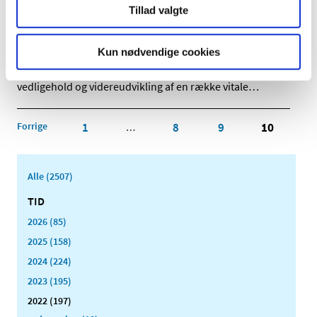
markedsdialog om vedligehold og
Tillad valgte
videreudvikling af systemer udviklet på
Microsoft Dynamics og i Java/.Net
Kun nødvendige cookies
|
3. januar 2022
|
I løbet af foråret 2022 vil Lægemiddelstyrelsen udbyde
vedligehold og videreudvikling af en række vitale
…
Forrige
1
8
9
10
…
Alle (2507)
TID
2026 (85)
2025 (158)
2024 (224)
2023 (195)
2022 (197)