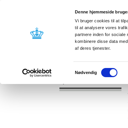
Denne hjemmeside bruger
Vi bruger cookies til at til
til at analysere vores tra
partnere inden for sociale
Godkendelse og
Bivirkninger
kombinere disse data med a
kontrol
produktinfo
af deres tjenester.
/
Nyheder
2017
Samtykkevalg
Nødvendig
Nyheder