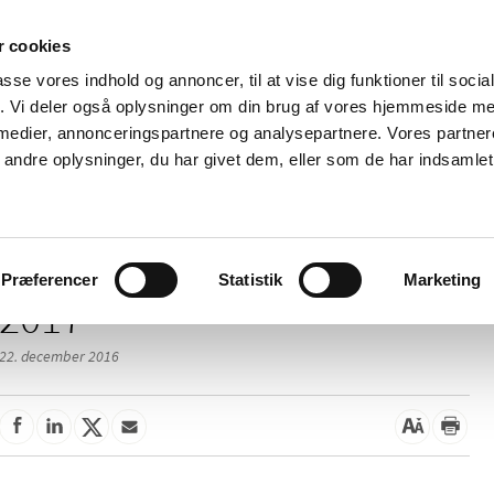
 cookies
passe vores indhold og annoncer, til at vise dig funktioner til soci
Nyheder
Om os
Kontakt
fik. Vi deler også oplysninger om din brug af vores hjemmeside m
 medier, annonceringspartnere og analysepartnere. Vores partne
 og
Tilskud og
Apoteker og salg af
Me
ndre oplysninger, du har givet dem, eller som de har indsamlet 
rmation
priser
medicin
ud
Præferencer
Statistik
Marketing
2017
22. december 2016