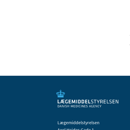
Lægemiddelstyrelsen
Axel Heides Gade 1