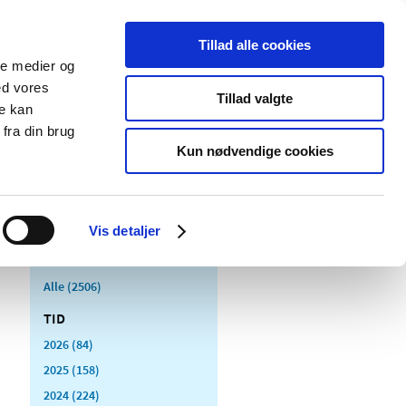
Tillad alle cookies
ale medier og
Udgivelser
Cookies
ed vores
Tillad valgte
re kan
dicinsk
Særlige
fra din brug
styr
produktområder
Kun nødvendige cookies
Vis detaljer
Alle (2506)
TID
2026 (84)
2025 (158)
2024 (224)