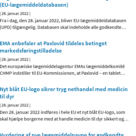
(EU-lægemiddeldatabasen)
|
28. januar 2022
|
Fra i dag, den 28. januar 2022, bliver EU-lægemiddeldatabasen
(UPD) tilgængelig. Databasen skal indeholde alle godkendte
…
EMA anbefaler at Paxlovid tildeles betinget
markedsføringstilladelse
|
28. januar 2022
|
Det europæiske lægemiddelagentur EMAs lægemiddelkomité
CHMP indstiller til EU-Kommissionen, at Paxlovid – en tablet
…
Nyt blåt EU-logo sikrer tryg nethandel med medicin
til dyr
|
28. januar 2022
|
Den 28. januar 2022 indføres i hele EU et nyt blåt EU-logo, som
skal hjælpe borgerne med at handle medicin til dyr sikkert og
…
Vurdering af nye lægemiddelnavne for godkendte