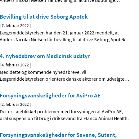
Anders Nicolai Nielsen får bevilling til at drive Buddinge
…
Bevilling til at drive Søborg Apotek
|
7. februar 2022
|
Lægemiddelstyrelsen har den 21. januar 2022 meddelt, at
Anders Nicolai Nielsen får bevilling til at drive Søborg Apotek.
…
4. nyhedsbrev om Medicinsk udstyr
|
4. februar 2022
|
Med dette og kommende nyhedsbreve, vil
Lægemiddelstyrelsen orientere danske aktører om udvalgte
…
Forsyningsvanskeligheder for AviPro AE
|
2. februar 2022
|
Der er i øjeblikket problemer med forsyningen af AviPro AE,
oral suspension til brug i drikkevand fra Elanco Animal Health.
Forsyningsvanskeligheder for Savene, Sutent,