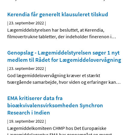
Kerendia får generelt klausuleret tilskud
|
23. september 2022
|
Lægemiddelstyrelsen har besluttet, at Kerendia,
filmovertrukne tabletter, der indeholder finerenon i
…
Genopslag - Lægemiddelstyrelsen søger 1 nyt
medlem til Rådet for Lægemiddelovervågning
|
23. september 2022
|
God lægemiddelovervågning kræver et stærkt
tværgående samarbejde, hvor viden og erfaringer kan
…
EMA kritiserer data fra
bioækvivalensvirksomheden Synchron
Research i Indien
|
19. september 2022
|
Lægemiddelkomiteen CHMP hos Det Europæiske
Lægemiddelagentur EMA har gennemgået en meget
…