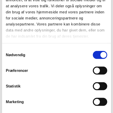
|
12. september 2022
|
at analysere vores trafik. Vi deler også oplysninger om
Pfizer/BioNTechs bivalente covid-19-vaccine, der blev
din brug af vores hjemmeside med vores partnere inden
godkendt 1. september, er blevet videreudviklet til en
…
for sociale medier, annonceringspartnere og
analysepartnere. Vores partnere kan kombinere disse
Ledig bevilling til Grøndalsapoteket
data med andre oplysninger, du har givet dem, eller som
|
6. september 2022
|
de har indsamlet fra din brug af deres tjenester.
Bevillingen til at drive Grøndalsapoteket er ledig snarest
muligt efter aftale med apotekeren. Grøndalsapoteket
…
Samtykkevalg
Nødvendig
Ledig bevilling til Faaborg Løve Apotek
|
6. september 2022
|
Præferencer
Bevillingen til at drive Faaborg Løve Apotek er ledig pr. 1.
januar 2023. Bevillingen er opslået ledig efter Lov om
…
Statistik
EMA anbefaler godkendelse af de første
variantopdaterede covid-19-vacciner
Marketing
|
1. september 2022
|
Efter evaluering i lægemiddelkomiteen CHMP har det