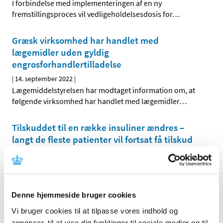
I forbindelse med implementeringen af en ny
fremstillingsproces vil vedligeholdelsesdosis for
…
Græsk virksomhed har handlet med
lægemidler uden gyldig
engrosforhandlertilladelse
|
14. september 2022
|
Lægemiddelstyrelsen har modtaget information om, at
følgende virksomhed har handlet med lægemidler
…
Tilskuddet til en række insuliner ændres –
langt de fleste patienter vil fortsat få tilskud
|
12. september 2022
|
Fra og med den 19. september 2022 ændres tilskuddet til
en række insuliner. Mange patienter vil ikke blive
…
Denne hjemmeside bruger cookies
Videreudvikling af variantopdateret covid-19-
Vi bruger cookies til at tilpasse vores indhold og
vaccine på vej til EU-godkendelse
annoncer, til at vise dig funktioner til sociale medier og til