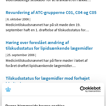
Revurdering af ATC-grupperne C01, C04 og C05
|
6. oktober 2006
|
Medicintilskudsnævnet har på sit møde den 19.
september haft en 1. drøftelse af tilskudsstatus for
…
Høring over foreslået ændring af
tilskudsstatus for lipidsænkende lægemidler
|
25. september 2006
|
Medicintilskudsnævnet har på flere møder i løbet af
foråret drøftet lipidsænkende lægemidler
…
Tilskudsstatus for lægemidler mod forhøjet
blodtryk
|
4. juli 2006
|
Lægemiddelstyrelsen skrev den 6. marts 2006 til en
række videnskabelige selskaber for at få afklaret en
…
Denne hjemmeside bruger cookies