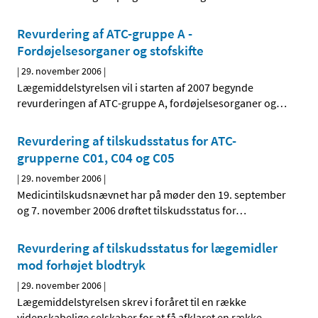
Revurdering af ATC-gruppe A -
Fordøjelsesorganer og stofskifte
|
29. november 2006
|
Lægemiddelstyrelsen vil i starten af 2007 begynde
revurderingen af ATC-gruppe A, fordøjelsesorganer og
…
Revurdering af tilskudsstatus for ATC-
grupperne C01, C04 og C05
|
29. november 2006
|
Medicintilskudsnævnet har på møder den 19. september
og 7. november 2006 drøftet tilskudsstatus for
…
Revurdering af tilskudsstatus for lægemidler
mod forhøjet blodtryk
|
29. november 2006
|
Lægemiddelstyrelsen skrev i foråret til en række
videnskabelige selskaber for at få afklaret en række
…