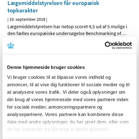
Lægemiddelstyrelsen får europæisk
topkarakter
|
19. september 2018
|
Lægemiddelstyrelsen har netop scoret 4,5 ud af 5 mulige i
den fælles europæiske undersøgelse Benchmarking of
…
Ingen ændringer i tilskudsstatus for medicin til
lokalbehandling af gynækologiske infektioner
|
19. september 2018
|
Denne hjemmeside bruger cookies
Medicintilskudsnævnet har revurderet tilskudsstatus for
Vi bruger cookies til at tilpasse vores indhold og
medicin til lokalbehandling af gynækologiske
…
annoncer, til at vise dig funktioner til sociale medier og til
at analysere vores trafik. Vi deler også oplysninger om
Quetiapin depottabletter får generelt tilskud
din brug af vores hjemmeside med vores partnere inden
|
14. september 2018
|
for sociale medier, annonceringspartnere og
Lægemiddelstyrelsen har besluttet, at depottabletter, der
analysepartnere. Vores partnere kan kombinere disse
indeholder quetiapin, får generelt tilskud. Quetiapin
…
data med andre oplysninger, du har givet dem, eller som
de har indsamlet fra din brug af deres tjenester.
Forurenet valsartan har indtil videre ikke