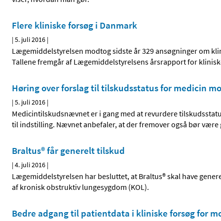
Flere kliniske forsøg i Danmark
|
5. juli 2016
|
Lægemiddelstyrelsen modtog sidste år 329 ansøgninger om klini
Tallene fremgår af Lægemiddelstyrelsens årsrapport for klinisk
Høring over forslag til tilskudsstatus for medicin 
|
5. juli 2016
|
Medicintilskudsnævnet er i gang med at revurdere tilskudsstat
til indstilling. Nævnet anbefaler, at der fremover også bør være
Braltus® får generelt tilskud
|
4. juli 2016
|
Lægemiddelstyrelsen har besluttet, at Braltus® skal have genere
af kronisk obstruktiv lungesygdom (KOL).
Bedre adgang til patientdata i kliniske forsøg for 