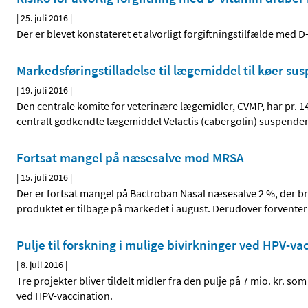
|
25. juli 2016
|
Der er blevet konstateret et alvorligt forgiftningstilfælde med
Markedsføringstilladelse til lægemiddel til køer su
|
19. juli 2016
|
Den centrale komite for veterinære lægemidler, CVMP, har pr. 14.
centralt godkendte lægemiddel Velactis (cabergolin) suspender
Fortsat mangel på næsesalve mod MRSA
|
15. juli 2016
|
Der er fortsat mangel på Bactroban Nasal næsesalve 2 %, der br
produktet er tilbage på markedet i august. Derudover forventer 
Pulje til forskning i mulige bivirkninger ved HPV-vac
|
8. juli 2016
|
Tre projekter bliver tildelt midler fra den pulje på 7 mio. kr. so
ved HPV-vaccination.