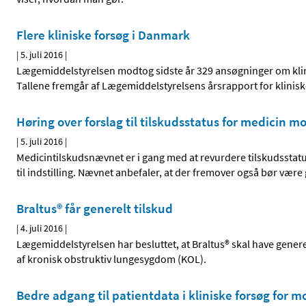
Flere kliniske forsøg i Danmark
|
5. juli 2016
|
Lægemiddelstyrelsen modtog sidste år 329 ansøgninger om klini
Tallene fremgår af Lægemiddelstyrelsens årsrapport for klinisk
Høring over forslag til tilskudsstatus for medicin 
|
5. juli 2016
|
Medicintilskudsnævnet er i gang med at revurdere tilskudsstat
til indstilling. Nævnet anbefaler, at der fremover også bør være
Braltus® får generelt tilskud
|
4. juli 2016
|
Lægemiddelstyrelsen har besluttet, at Braltus® skal have genere
af kronisk obstruktiv lungesygdom (KOL).
Bedre adgang til patientdata i kliniske forsøg for 