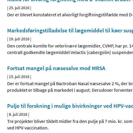
|
25. juli 2016
|
Der er blevet konstateret et alvorligt forgiftningstilfælde med
Markedsføringstilladelse til lægemiddel til køer su
|
19. juli 2016
|
Den centrale komite for veterinære lægemidler, CVMP, har pr. 14.
centralt godkendte lægemiddel Velactis (cabergolin) suspender
Fortsat mangel på næsesalve mod MRSA
|
15. juli 2016
|
Der er fortsat mangel på Bactroban Nasal næsesalve 2 %, der br
produktet er tilbage på markedet i august. Derudover forventer 
Pulje til forskning i mulige bivirkninger ved HPV-vac
|
8. juli 2016
|
Tre projekter bliver tildelt midler fra den pulje på 7 mio. kr. so
ved HPV-vaccination.