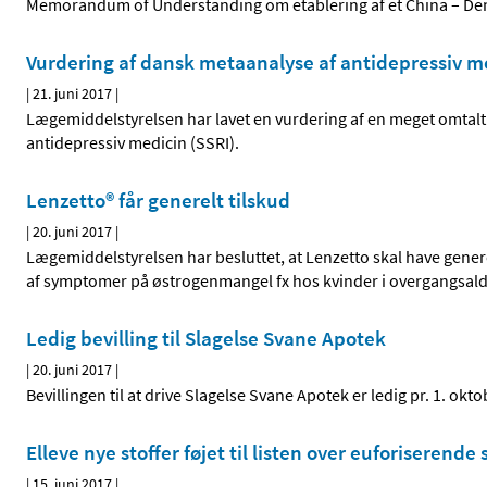
Memorandum of Understanding om etablering af et China – Den
Vurdering af dansk metaanalyse af antidepressiv m
|
21. juni 2017
|
Lægemiddelstyrelsen har lavet en vurdering af en meget omtalt
antidepressiv medicin (SSRI).
Lenzetto® får generelt tilskud
|
20. juni 2017
|
Lægemiddelstyrelsen har besluttet, at Lenzetto skal have genere
af symptomer på østrogenmangel fx hos kvinder i overgangsal
Ledig bevilling til Slagelse Svane Apotek
|
20. juni 2017
|
Bevillingen til at drive Slagelse Svane Apotek er ledig pr. 1. o
Elleve nye stoffer føjet til listen over euforiserende 
|
15. juni 2017
|