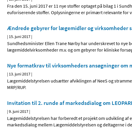
Fra den 15. juni 2017 er 11 nye stoffer optaget på bilag 1 i Sun
euforiserende stoffer. Oplysningerne er primært relevante for v
Ændrede gebyrer for lægemidler og virksomheder sa
|
15. juni 2017
|
Sundhedsminister Ellen Trane Nørby har underskrevet to nye 
lægemiddelvirksomheder m.v. og om gebyrer for kliniske forsøg 
Nye formatkrav til virksomheders ansøgninger om m
|
13. juni 2017
|
Lægemiddelstyrelsen udsætter afviklingen af NeeS og stramme
MRP/RUP.
Invitation til 2. runde af markedsdialog om LEOPARD 
|
9. juni 2017
|
Lægemiddelstyrelsen har forberedt et projekt om udvikling af et
markedsdialog mellem Lægemiddelstyrelsen og deltagerne i den