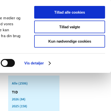
Tillad alle cookies
ale medier og
Udgivelser
Cookies
ed vores
Tillad valgte
re kan
dicinsk
Særlige
fra din brug
styr
produktområder
Kun nødvendige cookies
Vis detaljer
Alle (2506)
TID
2026 (84)
2025 (158)