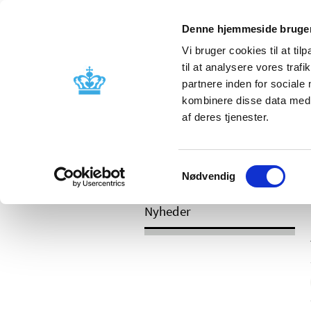
Mobil visning
Denne hjemmeside bruger
Vi bruger cookies til at til
til at analysere vores tra
partnere inden for sociale
Godkendelse og
Bivirkninger
kombinere disse data med a
kontrol
produktinfo
af deres tjenester.
Samtykkevalg
/
Nyheder
2017
Nødvendig
Nyheder