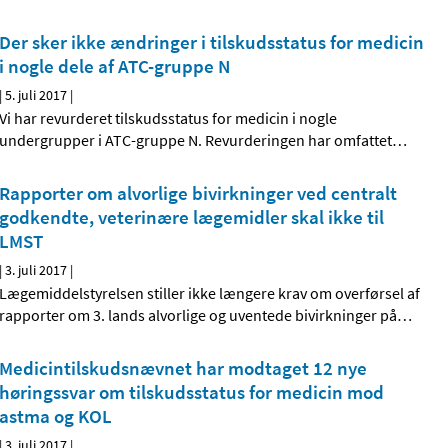
Der sker ikke ændringer i tilskudsstatus for medicin
i nogle dele af ATC-gruppe N
|
5. juli 2017
|
Vi har revurderet tilskudsstatus for medicin i nogle
undergrupper i ATC-gruppe N. Revurderingen har omfattet
…
Rapporter om alvorlige bivirkninger ved centralt
godkendte, veterinære lægemidler skal ikke til
LMST
|
3. juli 2017
|
Lægemiddelstyrelsen stiller ikke længere krav om overførsel af
rapporter om 3. lands alvorlige og uventede bivirkninger på
…
Medicintilskudsnævnet har modtaget 12 nye
høringssvar om tilskudsstatus for medicin mod
astma og KOL
|
3. juli 2017
|