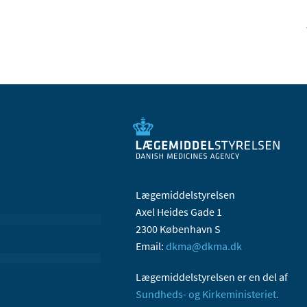
Lægemiddelstyrelsen
Axel Heides Gade 1
2300 København S
Email:
dkma@dkma.dk
Lægemiddelstyrelsen er en del af
Sundheds- og Kirkeministeriet.