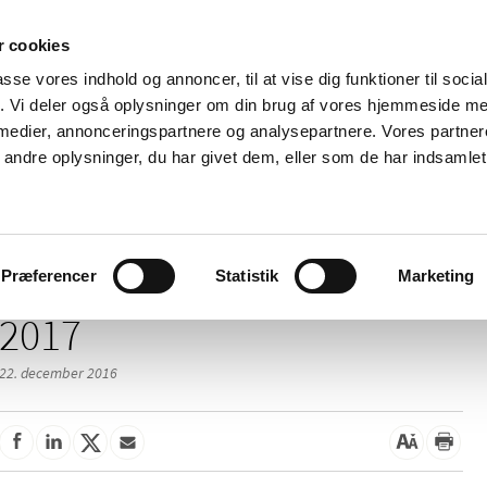
 cookies
passe vores indhold og annoncer, til at vise dig funktioner til soci
Nyheder
Om os
Kontakt
fik. Vi deler også oplysninger om din brug af vores hjemmeside m
 medier, annonceringspartnere og analysepartnere. Vores partne
 og
Tilskud og
Apoteker og salg af
Me
ndre oplysninger, du har givet dem, eller som de har indsamlet 
rmation
priser
medicin
ud
Præferencer
Statistik
Marketing
2017
22. december 2016