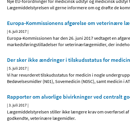
Nye EU-forordninger for medicinsk udstyr og medicinsk udstyr ti
Lægemiddelstyrelsen vil gerne informere om og drøfte de komm
Europa-Kommissionens afgørelse om veterinære læg
|
6. juli 2017
|
Europa-Kommissionen har den 26. juni 2017 vedtaget en afgørel
markedsføringstilladelser for veterinærlægemidler, der indeholde
Der sker ikke ændringer i tilskudsstatus for medicin
|
5. juli 2017
|
Vi har revurderet tilskudsstatus for medicin i nogle undergrup
Bedøvelsesmidler (N01), Sovemedicin (N05C), samt medicin i A
Rapporter om alvorlige bivirkninger ved centralt g
|
3. juli 2017
|
Lægemiddelstyrelsen stiller ikke længere krav om overførsel af 
godkendte, veterinære lægemidler.