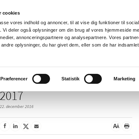
 cookies
passe vores indhold og annoncer, til at vise dig funktioner til soci
Nyheder
Om os
Kontakt
fik. Vi deler også oplysninger om din brug af vores hjemmeside m
 medier, annonceringspartnere og analysepartnere. Vores partne
 og
Tilskud og
Apoteker og salg af
Me
ndre oplysninger, du har givet dem, eller som de har indsamlet 
rmation
priser
medicin
ud
Præferencer
Statistik
Marketing
2017
22. december 2016