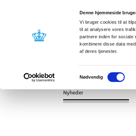
Mobil visning
Denne hjemmeside bruger
Vi bruger cookies til at til
til at analysere vores tra
partnere inden for sociale
Godkendelse og
Bivirkninger
kombinere disse data med a
kontrol
produktinfo
af deres tjenester.
Samtykkevalg
/
Nyheder
2017
Nødvendig
Nyheder