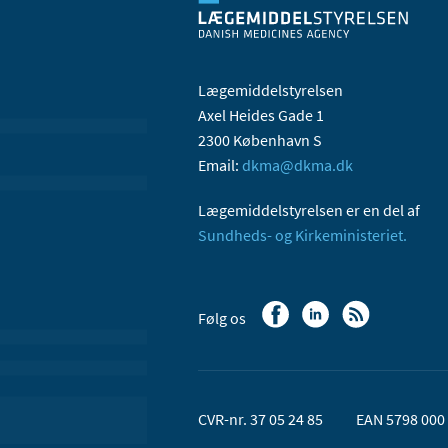
Lægemiddelstyrelsen
Axel Heides Gade 1
2300 København S
Email:
dkma@dkma.dk
Lægemiddelstyrelsen er en del af
Sundheds- og Kirkeministeriet.
Følg os
CVR-nr. 37 05 24 85
EAN 5798 000 