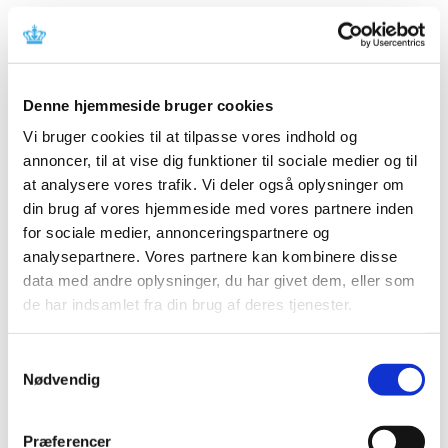
Vi har truffet afgørelse i ansøgning om generelt tilskud til
Lyxumia. Lægemidlet har fået generelt tilskud.
Afgørelse om generelt tilskud til Dymista
Denne hjemmeside bruger cookies
|
12. marts 2013
|
Vi bruger cookies til at tilpasse vores indhold og
Vi har truffet afgørelse i ansøgning om generelt tilskud til
annoncer, til at vise dig funktioner til sociale medier og til
Dymista. Lægemidlet har fået generelt tilskud. Dymista
…
at analysere vores trafik. Vi deler også oplysninger om
din brug af vores hjemmeside med vores partnere inden
Høringssvar på Medicintilskuds­nævnets 2.
for sociale medier, annonceringspartnere og
forslag til indstilling til tilskudsstatus for
analysepartnere. Vores partnere kan kombinere disse
lægemidler mod diabetes
data med andre oplysninger, du har givet dem, eller som
|
6. marts 2013
|
de har indsamlet fra din brug af deres tjenester.
Medicintilskudsnævnets 2. forslag til indstilling til
fremtidig tilskudsstatus for lægemidler mod diabetes i
…
Samtykkevalg
Nødvendig
Alle (2506)
TID
Præferencer