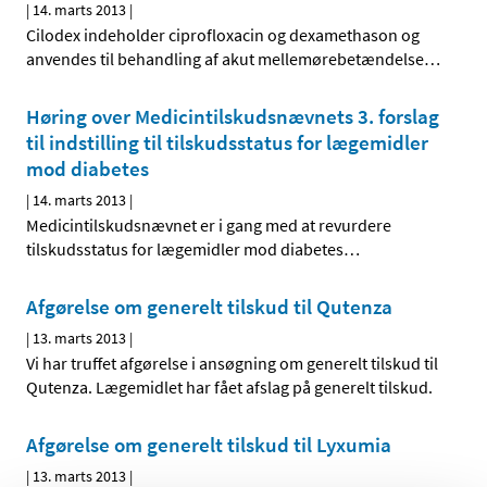
|
14. marts 2013
|
Cilodex indeholder ciprofloxacin og dexamethason og
anvendes til behandling af akut mellemørebetændelse
…
Høring over Medicintilskuds­nævnets 3. forslag
til indstilling til tilskudsstatus for lægemidler
mod diabetes
|
14. marts 2013
|
Medicintilskudsnævnet er i gang med at revurdere
tilskudsstatus for lægemidler mod diabetes
…
Afgørelse om generelt tilskud til Qutenza
|
13. marts 2013
|
Vi har truffet afgørelse i ansøgning om generelt tilskud til
Qutenza. Lægemidlet har fået afslag på generelt tilskud.
Afgørelse om generelt tilskud til Lyxumia
|
13. marts 2013
|