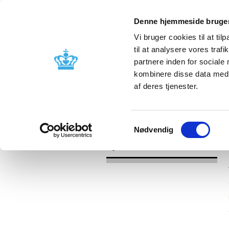
Denne hjemmeside bruger
Vi bruger cookies til at til
til at analysere vores tra
partnere inden for sociale
Godkendelse og
Bivirkninger
kombinere disse data med a
kontrol
produktinfo
af deres tjenester.
/
Nyheder
2017
Samtykkevalg
Nødvendig
Nyheder