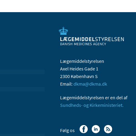
Lægemiddelstyrelsen
Axel Heides Gade 1
2300 København S
Email:
dkma@dkma.dk
Lægemiddelstyrelsen er en del af
Sundheds- og Kirkeministeriet.
Følg os