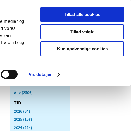
Tillad alle cookies
ale medier og
Udgivelser
Cookies
ed vores
Tillad valgte
re kan
dicinsk
Særlige
fra din brug
styr
produktområder
Kun nødvendige cookies
Vis detaljer
Alle (2506)
TID
2026 (84)
2025 (158)
2024 (224)