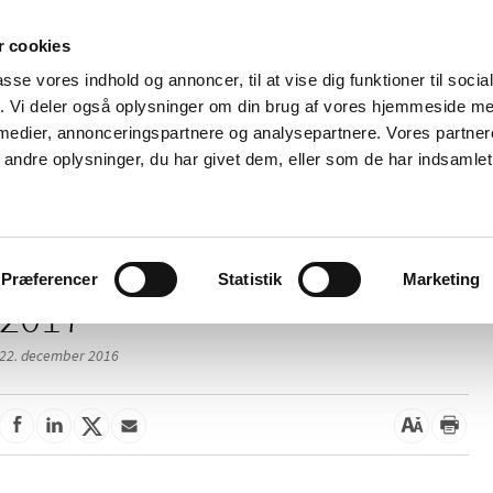
 cookies
passe vores indhold og annoncer, til at vise dig funktioner til soci
Nyheder
Om os
Kontakt
fik. Vi deler også oplysninger om din brug af vores hjemmeside m
 medier, annonceringspartnere og analysepartnere. Vores partne
 og
Tilskud og
Apoteker og salg af
Me
ndre oplysninger, du har givet dem, eller som de har indsamlet 
rmation
priser
medicin
ud
Præferencer
Statistik
Marketing
2017
22. december 2016