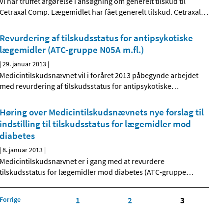
Vi har truffet afgørelse i ansøgning om generelt tilskud til
Cetraxal Comp. Lægemidlet har fået generelt tilskud. Cetraxal
…
Revurdering af tilskudsstatus for antipsykotiske
lægemidler (ATC-gruppe N05A m.fl.)
|
29. januar 2013
|
Medicintilskudsnævnet vil i foråret 2013 påbegynde arbejdet
med revurdering af tilskudsstatus for antipsykotiske
…
Høring over Medicintilskuds­nævnets nye forslag til
indstilling til tilskudsstatus for lægemidler mod
diabetes
|
8. januar 2013
|
Medicintilskudsnævnet er i gang med at revurdere
tilskudsstatus for lægemidler mod diabetes (ATC-gruppe
…
Forrige
1
2
3