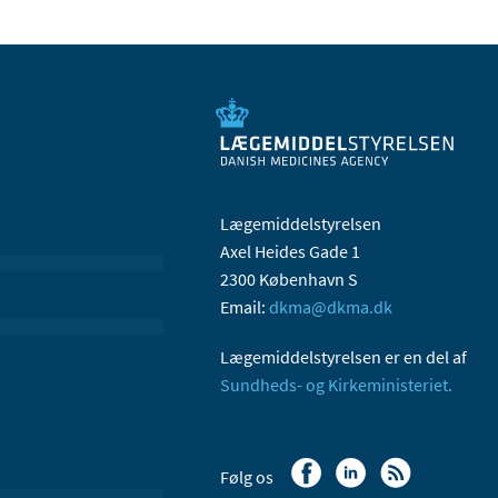
Lægemiddelstyrelsen
Axel Heides Gade 1
2300 København S
Email:
dkma@dkma.dk
Lægemiddelstyrelsen er en del af
Sundheds- og Kirkeministeriet.
Følg os