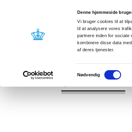
Denne hjemmeside bruger
Vi bruger cookies til at til
til at analysere vores tra
partnere inden for sociale
Godkendelse og
Bivirkninger
kombinere disse data med a
kontrol
produktinfo
af deres tjenester.
/
Nyheder
2017
Samtykkevalg
Nødvendig
Nyheder