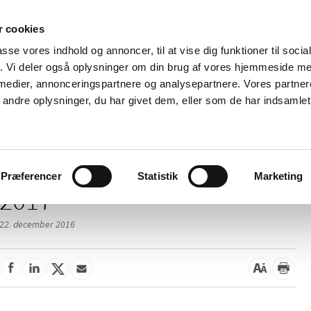
 cookies
passe vores indhold og annoncer, til at vise dig funktioner til soci
Nyheder
Om os
Kontakt
fik. Vi deler også oplysninger om din brug af vores hjemmeside m
 medier, annonceringspartnere og analysepartnere. Vores partne
 og
Tilskud og
Apoteker og salg af
Me
ndre oplysninger, du har givet dem, eller som de har indsamlet 
rmation
priser
medicin
ud
Præferencer
Statistik
Marketing
2017
22. december 2016