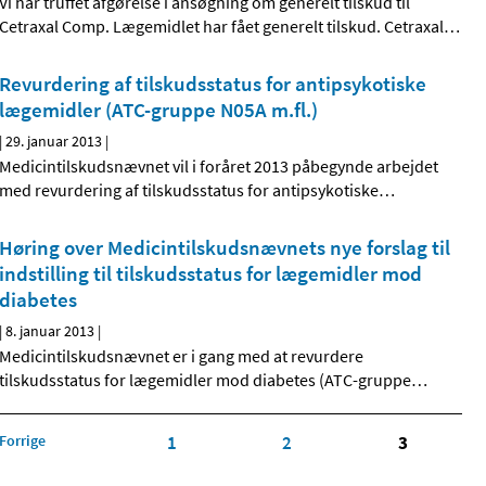
Vi har truffet afgørelse i ansøgning om generelt tilskud til
Cetraxal Comp. Lægemidlet har fået generelt tilskud. Cetraxal
…
Revurdering af tilskudsstatus for antipsykotiske
lægemidler (ATC-gruppe N05A m.fl.)
|
29. januar 2013
|
Medicintilskudsnævnet vil i foråret 2013 påbegynde arbejdet
med revurdering af tilskudsstatus for antipsykotiske
…
Høring over Medicintilskuds­nævnets nye forslag til
indstilling til tilskudsstatus for lægemidler mod
diabetes
|
8. januar 2013
|
Medicintilskudsnævnet er i gang med at revurdere
tilskudsstatus for lægemidler mod diabetes (ATC-gruppe
…
Forrige
1
2
3