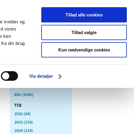
Tillad alle cookies
ale medier og
Udgivelser
Cookies
ed vores
Tillad valgte
re kan
dicinsk
Særlige
fra din brug
styr
produktområder
Kun nødvendige cookies
Vis detaljer
Alle (2506)
TID
2026 (84)
2025 (158)
2024 (224)