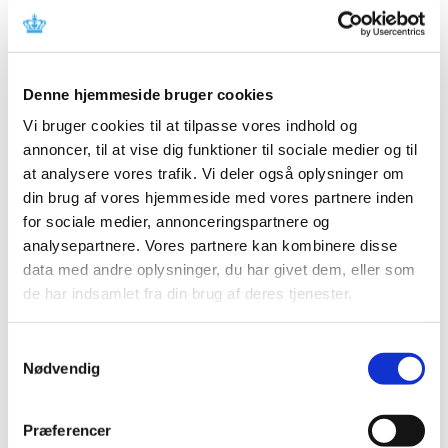
m.fl.)
|
29. januar 2013
|
Medicintilskudsnævnet vil i foråret 2013 påbegynde
arbejdet med revurdering af tilskudsstatus for
…
Denne hjemmeside bruger cookies
Vi bruger cookies til at tilpasse vores indhold og
Høring over Medicintilskuds­nævnets nye
annoncer, til at vise dig funktioner til sociale medier og til
forslag til indstilling til tilskudsstatus for
at analysere vores trafik. Vi deler også oplysninger om
lægemidler mod diabetes
din brug af vores hjemmeside med vores partnere inden
|
8. januar 2013
|
for sociale medier, annonceringspartnere og
Medicintilskudsnævnet er i gang med at revurdere
analysepartnere. Vores partnere kan kombinere disse
tilskudsstatus for lægemidler mod diabetes
…
data med andre oplysninger, du har givet dem, eller som
de har indsamlet fra din brug af deres tjenester.
Forrige
1
2
3
Samtykkevalg
Nødvendig
Alle (2506)
TID
Præferencer