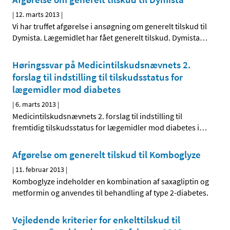
|
12. marts 2013
|
Vi har truffet afgørelse i ansøgning om generelt tilskud til
Dymista. Lægemidlet har fået generelt tilskud. Dymista
…
Høringssvar på Medicintilskuds­nævnets 2.
forslag til indstilling til tilskudsstatus for
lægemidler mod diabetes
|
6. marts 2013
|
Medicintilskudsnævnets 2. forslag til indstilling til
fremtidig tilskudsstatus for lægemidler mod diabetes i
…
Afgørelse om generelt tilskud til Komboglyze
|
11. februar 2013
|
Komboglyze indeholder en kombination af saxagliptin og
metformin og anvendes til behandling af type 2-diabetes.
Vejledende kriterier for enkelttilskud til