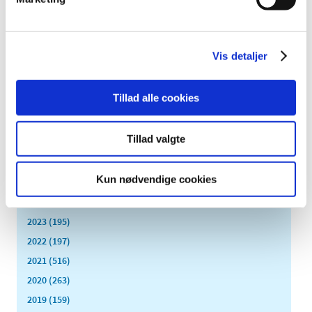
Flere indberetter svigt ved medicinsk udstyr
|
1. juli 2016
|
Lægemiddelstyrelsens årsrapport for medicinsk udstyr
Vis detaljer
viser, at der kommer stadig flere indberetninger af fejl,
…
Tillad alle cookies
Alle (2506)
Tillad valgte
TID
2026 (84)
Kun nødvendige cookies
2025 (158)
2024 (224)
2023 (195)
2022 (197)
2021 (516)
2020 (263)
2019 (159)