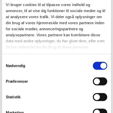
tilskudsstatus for medicin mod neuropatiske smerter
…
Vi bruger cookies til at tilpasse vores indhold og
annoncer, til at vise dig funktioner til sociale medier og til
at analysere vores trafik. Vi deler også oplysninger om
Braltus® får generelt tilskud
din brug af vores hjemmeside med vores partnere inden
|
4. juli 2016
|
for sociale medier, annonceringspartnere og
Lægemiddelstyrelsen har besluttet, at Braltus® skal have
analysepartnere. Vores partnere kan kombinere disse
generelt tilskud. Braltus® indeholder tiotropium og
…
data med andre oplysninger, du har givet dem, eller som
de har indsamlet fra din brug af deres tjenester.
Bedre adgang til patientdata i kliniske forsøg
for monitorer og GCP-inspektører
Samtykkevalg
|
1. juli 2016
|
Nødvendig
Lægemiddelstyrelsens inspektører får nu direkte adgang
til at indhente helbredsoplysninger i patientjournaler i
…
Præferencer
Forventet mangel på næsesalve mod MRSA
|
1. juli 2016
|
Statistik
Lægemiddelsstyrelsen forventer, at der frem til midt i juli
vil være mangel på Bactroban Nasal næsesalve 2%, der
…
Marketing