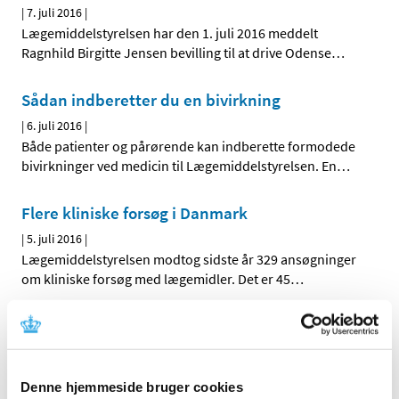
|
7. juli 2016
|
Lægemiddelstyrelsen har den 1. juli 2016 meddelt
Ragnhild Birgitte Jensen bevilling til at drive Odense
…
Sådan indberetter du en bivirkning
|
6. juli 2016
|
Både patienter og pårørende kan indberette formodede
bivirkninger ved medicin til Lægemiddelstyrelsen. En
…
Flere kliniske forsøg i Danmark
|
5. juli 2016
|
Lægemiddelstyrelsen modtog sidste år 329 ansøgninger
om kliniske forsøg med lægemidler. Det er 45
…
Høring over forslag til tilskudsstatus for
medicin mod neuropatiske smerter
|
5. juli 2016
|
Denne hjemmeside bruger cookies
Medicintilskudsnævnet er i gang med at revurdere