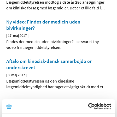
Lægemiddelstyrelsen modtog sidste år 286 ansøgninger
om kliniske forsøg med lægemidler. Det er et lille fald i
…
Ny video: Findes der medicin uden
bivirkninger?
|
17. maj 2017
|
Findes der medicin uden bivirkninger? - se svaret i ny
video fra Lægemiddelstyrelsen.
Aftale om kinesisk-dansk samarbejde er
underskrevet
|
3. maj 2017
|
Lægemiddelstyrelsen og den kinesiske
lægemiddelmyndighed har taget et vigtigt skridt mod et
…
Høring over nyt forslag til tilskudsstatus for
medicin mod astma og KOL
|
2. maj 2017
|