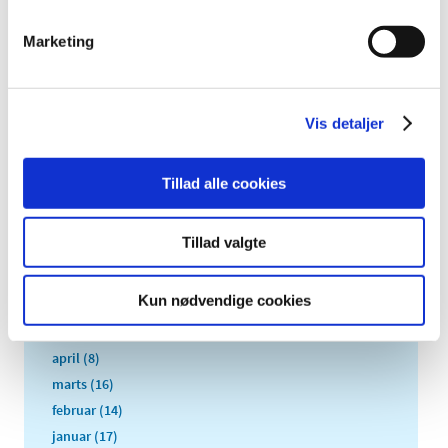
2021 (516)
2020 (263)
Marketing
2019 (159)
2018 (150)
Vis detaljer
2017 (167)
december (19)
november (19)
Tillad alle cookies
oktober (13)
september (16)
Tillad valgte
august (12)
juli (9)
Kun nødvendige cookies
juni (15)
maj (9)
april (8)
marts (16)
februar (14)
januar (17)