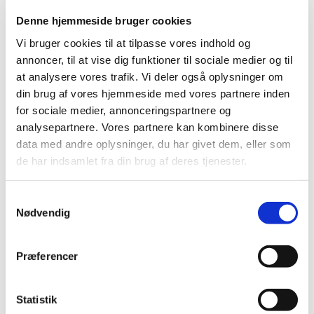
Medicintilskudsnævnet er fortsat i gang med at revurdere
Denne hjemmeside bruger cookies
tilskudsstatus for medicin mod astma og KOL
…
Vi bruger cookies til at tilpasse vores indhold og
annoncer, til at vise dig funktioner til sociale medier og til
Forsyningsvanskeligheder på Antabus 400 mg
at analysere vores trafik. Vi deler også oplysninger om
brusetabletter
din brug af vores hjemmeside med vores partnere inden
|
2. maj 2017
|
for sociale medier, annonceringspartnere og
Virksomheden Actavis A/S har meddelt
analysepartnere. Vores partnere kan kombinere disse
Lægemiddelstyrelsen, at der er problemer med at
…
data med andre oplysninger, du har givet dem, eller som
de har indsamlet fra din brug af deres tjenester.
Alle (2506)
Samtykkevalg
TID
Nødvendig
2026 (84)
2025 (158)
Præferencer
2024 (224)
2023 (195)
Statistik
2022 (197)