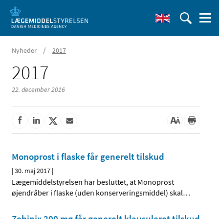
/
Nyheder
2017
2017
22. december 2016
Monoprost i flaske får generelt tilskud
|
30. maj 2017
|
Lægemiddelstyrelsen har besluttet, at Monoprost
øjendråber i flaske (uden konserveringsmiddel) skal
…
Zebinix 200 mg får generelt klausuleret tilskud