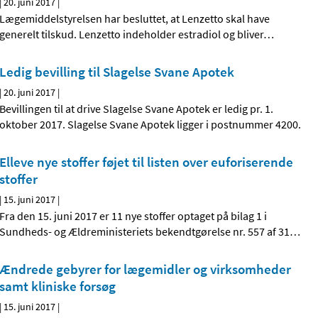
|
20. juni 2017
|
Lægemiddelstyrelsen har besluttet, at Lenzetto skal have
generelt tilskud. Lenzetto indeholder estradiol og bliver
…
Ledig bevilling til Slagelse Svane Apotek
|
20. juni 2017
|
Bevillingen til at drive Slagelse Svane Apotek er ledig pr. 1.
oktober 2017. Slagelse Svane Apotek ligger i postnummer 4200.
Elleve nye stoffer føjet til listen over euforiserende
stoffer
|
15. juni 2017
|
Fra den 15. juni 2017 er 11 nye stoffer optaget på bilag 1 i
Sundheds- og Ældreministeriets bekendtgørelse nr. 557 af 31
…
Ændrede gebyrer for lægemidler og virksomheder
samt kliniske forsøg
|
15. juni 2017
|