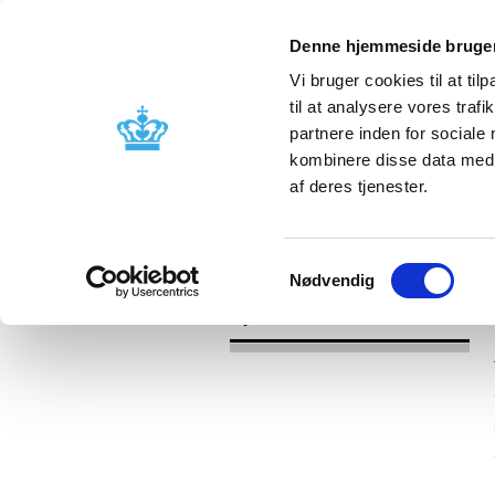
Denne hjemmeside bruger
Vi bruger cookies til at til
til at analysere vores tra
partnere inden for sociale
Godkendelse og
Bivirkninger
kombinere disse data med a
kontrol
produktinfo
af deres tjenester.
/
Nyheder
2017
Samtykkevalg
Nødvendig
Nyheder