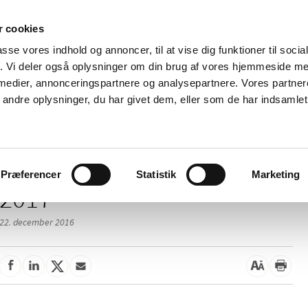
 cookies
passe vores indhold og annoncer, til at vise dig funktioner til soci
Nyheder
Om os
Kontakt
fik. Vi deler også oplysninger om din brug af vores hjemmeside m
 medier, annonceringspartnere og analysepartnere. Vores partne
 og
Tilskud og
Apoteker og salg af
Me
ndre oplysninger, du har givet dem, eller som de har indsamlet 
rmation
priser
medicin
ud
Præferencer
Statistik
Marketing
2017
22. december 2016