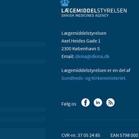
Lægemiddelstyrelsen
Axel Heides Gade 1
2300 København S
Email:
dkma@dkma.dk
Lægemiddelstyrelsen er en del af
Sundheds- og Kirkeministeriet.
Følg os
CVR-nr. 37 05 24 85
EAN 5798 000 