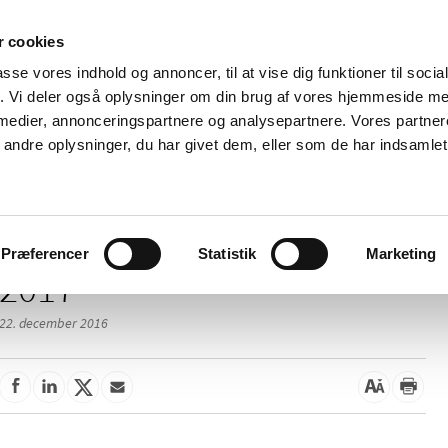
 cookies
passe vores indhold og annoncer, til at vise dig funktioner til soci
Nyheder
Om os
Kontakt
fik. Vi deler også oplysninger om din brug af vores hjemmeside m
 medier, annonceringspartnere og analysepartnere. Vores partne
 og
Tilskud og
Apoteker og salg af
Me
ndre oplysninger, du har givet dem, eller som de har indsamlet 
rmation
priser
medicin
ud
Præferencer
Statistik
Marketing
2017
22. december 2016