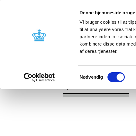
Denne hjemmeside bruger
Vi bruger cookies til at til
til at analysere vores tra
partnere inden for sociale
Godkendelse og
Bivirkninger
kombinere disse data med a
kontrol
produktinfo
af deres tjenester.
/
Nyheder
2017
Samtykkevalg
Nødvendig
Nyheder