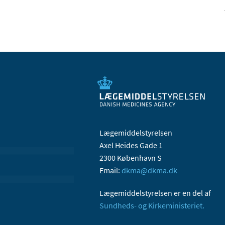
Lægemiddelstyrelsen
Axel Heides Gade 1
2300 København S
Email:
dkma@dkma.dk
Lægemiddelstyrelsen er en del af
Sundheds- og Kirkeministeriet.