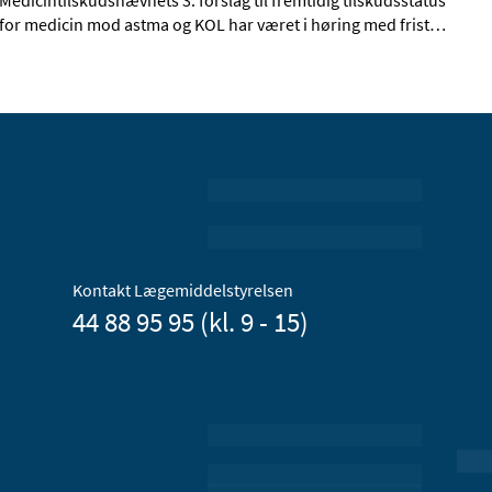
Medicintilskudsnævnets 3. forslag til fremtidig tilskudsstatus
for medicin mod astma og KOL har været i høring med frist
…
Kontakt Lægemiddelstyrelsen
44 88 95 95 (kl. 9 - 15)