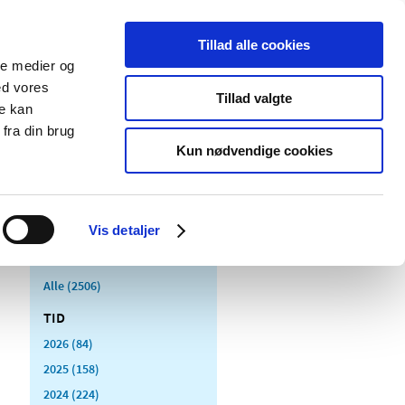
Tillad alle cookies
ale medier og
Udgivelser
Cookies
ed vores
Tillad valgte
re kan
dicinsk
Særlige
fra din brug
styr
produktområder
Kun nødvendige cookies
Vis detaljer
Alle (2506)
TID
2026 (84)
2025 (158)
2024 (224)