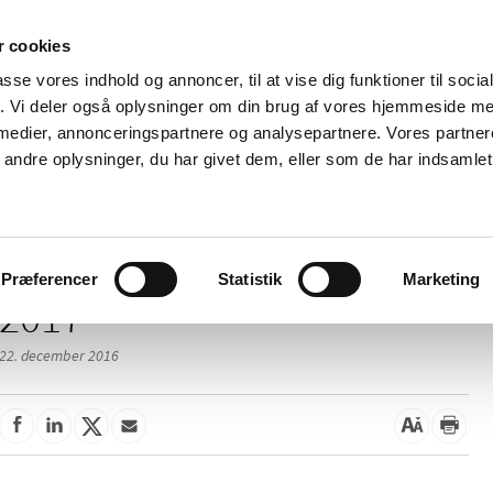
 cookies
passe vores indhold og annoncer, til at vise dig funktioner til soci
Nyheder
Om os
Kontakt
fik. Vi deler også oplysninger om din brug af vores hjemmeside m
 medier, annonceringspartnere og analysepartnere. Vores partne
 og
Tilskud og
Apoteker og salg af
Me
ndre oplysninger, du har givet dem, eller som de har indsamlet 
rmation
priser
medicin
ud
Præferencer
Statistik
Marketing
2017
22. december 2016