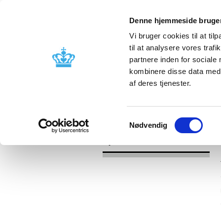
Denne hjemmeside bruger
Vi bruger cookies til at til
til at analysere vores tra
partnere inden for sociale
Godkendelse og
Bivirkninger
kombinere disse data med a
kontrol
produktinfo
af deres tjenester.
/
Nyheder
2017
Samtykkevalg
Nødvendig
Nyheder