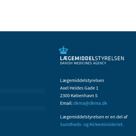
Lægemiddelstyrelsen
Axel Heides Gade 1
2300 København S
Email:
dkma@dkma.dk
Lægemiddelstyrelsen er en del af
Sundheds- og Kirkeministeriet.