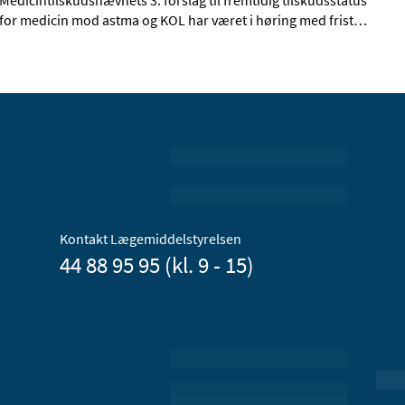
Medicintilskudsnævnets 3. forslag til fremtidig tilskudsstatus
for medicin mod astma og KOL har været i høring med frist
…
Kontakt Lægemiddelstyrelsen
44 88 95 95 (kl. 9 - 15)