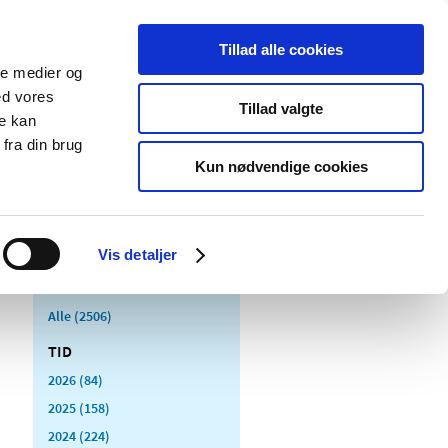
Tillad alle cookies
ale medier og
Udgivelser
Cookies
ed vores
Tillad valgte
re kan
dicinsk
Særlige
fra din brug
styr
produktområder
Kun nødvendige cookies
Vis detaljer
Alle (2506)
TID
2026 (84)
2025 (158)
2024 (224)