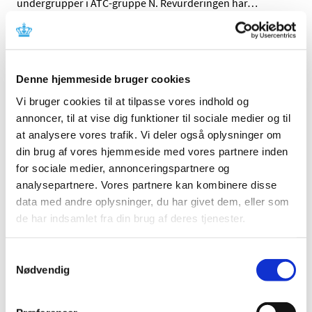
undergrupper i ATC-gruppe N. Revurderingen har
…
Rapporter om alvorlige bivirkninger ved
centralt godkendte, veterinære lægemidler
skal ikke til LMST
Denne hjemmeside bruger cookies
|
3. juli 2017
|
Vi bruger cookies til at tilpasse vores indhold og
Lægemiddelstyrelsen stiller ikke længere krav om
annoncer, til at vise dig funktioner til sociale medier og til
overførsel af rapporter om 3. lands alvorlige og
…
at analysere vores trafik. Vi deler også oplysninger om
din brug af vores hjemmeside med vores partnere inden
Medicintilskudsnævnet har modtaget 12 nye
for sociale medier, annonceringspartnere og
høringssvar om tilskudsstatus for medicin mod
analysepartnere. Vores partnere kan kombinere disse
astma og KOL
data med andre oplysninger, du har givet dem, eller som
|
3. juli 2017
|
de har indsamlet fra din brug af deres tjenester.
Medicintilskudsnævnets 3. forslag til fremtidig
tilskudsstatus for medicin mod astma og KOL har været
…
Samtykkevalg
Nødvendig
Alle (2506)