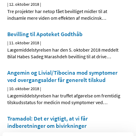
|
12. oktober 2018
|
Tre projekter har netop fået bevilliget midler til at
indsamle mere viden om effekten af medicinsk
…
Bevilling til Apoteket Godthåb
|
11. oktober 2018
|
Lægemiddelstyrelsen har den 5. oktober 2018 meddelt
Bilal Habes Sadeg Marashdeh bevilling til at drive
…
Angemin og Livial/Tibocina mod symptomer
ved overgangsalder får generelt tilskud
|
10. oktober 2018
|
Lægemiddelstyrelsen har truffet afgørelse om fremtidig
tilskudsstatus for medicin mod symptomer ved
…
Tramadol: Det er vigtigt, at vi får
indberetninger om bivirkninger
|
5. oktober 2018
|