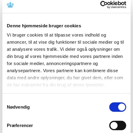
Læger bør tage kontakt til Lægemiddelstyrelsen, hvis
deres kliniske erfaringer viser, at et lægemiddels
…
Denne hjemmeside bruger cookies
Fem mio. afsat til forskning på
stofskifteområdet
Vi bruger cookies til at tilpasse vores indhold og
annoncer, til at vise dig funktioner til sociale medier og til
|
4. oktober 2018
|
at analysere vores trafik. Vi deler også oplysninger om
Der er afsat fem mio. kr. til forskning i medicinsk
din brug af vores hjemmeside med vores partnere inden
behandling af patienter med lavt stofskifte.
…
for sociale medier, annonceringspartnere og
analysepartnere. Vores partnere kan kombinere disse
Ledig bevilling til Egtved Apotek
data med andre oplysninger, du har givet dem, eller som
|
3. oktober 2018
|
de har indsamlet fra din brug af deres tjenester.
Bevillingen til at drive Egtved Apotek er ledig pr. 1. april
2019.
Samtykkevalg
Nødvendig
Hypotron mod lavt blodtryk får ikke generelt
eller generelt klausuleret tilskud
Præferencer
|
3. oktober 2018
|
Lægemiddelstyrelsen har besluttet, at Hypotron, der