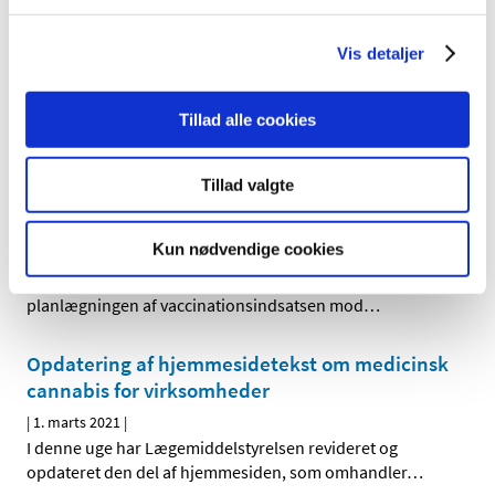
casirivimab/imdevimab kan bruges til visse
COVID-19-patienter
Vis detaljer
|
3. marts 2021
|
Det europæiske lægemiddelagentur, EMA, har nu
afsluttet sin gennemgang af antistof-kombinationen
…
Tillad alle cookies
Regionerne kan fortsat uden særskilt tilladelse
Tillad valgte
håndtere vacciner m.v. mod COVID-19 udenfor
sygehuse og sygehusapoteker
Kun nødvendige cookies
|
1. marts 2021
|
Lægemiddelstyrelsen har i forbindelse med
planlægningen af vaccinationsindsatsen mod
…
Opdatering af hjemmesidetekst om medicinsk
cannabis for virksomheder
|
1. marts 2021
|
I denne uge har Lægemiddelstyrelsen revideret og
opdateret den del af hjemmesiden, som omhandler
…