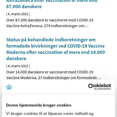
AstraZeneca efter vaccination af mere end
87.000 danskere
|
4. marts 2021
|
Over 87.000 danskere er vaccineret med COVID-19
Vaccine AstraZeneca. 274 indberetninger om
…
Status på behandlede indberetninger om
formodede bivirkninger ved COVID-19 Vaccine
Moderna efter vaccination af mere end 14.000
danskere
|
4. marts 2021
|
Over 14.000 danskere er vaccineret med COVID-19
Vaccine Moderna. 27 indberetninger om formodede
…
Status på behandlede indberetninger om
formodede bivirkninger ved COVID-19 Vaccine
Moderna efter vaccination af mere end 14.000
Denne hjemmeside bruger cookies
danskere
Vi bruger cookies til at tilpasse vores indhold og