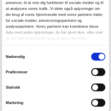
|
4. marts 2021
|
annoncer, til at vise dig funktioner til sociale medier og til
Over 14.000 danskere er vaccineret med COVID-19
at analysere vores trafik. Vi deler også oplysninger om
Vaccine Moderna. 27 indberetninger om formodede
…
din brug af vores hjemmeside med vores partnere inden
for sociale medier, annonceringspartnere og
Ny webservice til indberetning af formodede
analysepartnere. Vores partnere kan kombinere disse
bivirkninger
data med andre oplysninger, du har givet dem, eller som
de har indsamlet fra din brug af deres tjenester.
|
4. marts 2021
|
Det skal være lettere og hurtigere for praktiserende læger
at indberette formodede bivirkninger til
…
Samtykkevalg
Nødvendig
Sundhedsministeren har aktiveret det
statslige lægemiddelberedskab delvist til den
Præferencer
30. juni 2021
|
3. marts 2021
|
Lægemiddelstyrelsen har indstillet til, at
Statistik
sundhedsministeren aktiverede det statslige
…
Marketing
Kombinationsbehandlingen