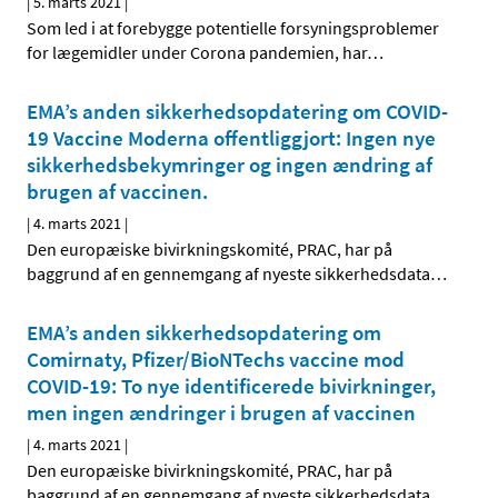
|
5. marts 2021
|
Som led i at forebygge potentielle forsyningsproblemer
for lægemidler under Corona pandemien, har
…
EMA’s anden sikkerhedsopdatering om COVID-
19 Vaccine Moderna offentliggjort: Ingen nye
sikkerhedsbekymringer og ingen ændring af
brugen af vaccinen.
|
4. marts 2021
|
Den europæiske bivirkningskomité, PRAC, har på
baggrund af en gennemgang af nyeste sikkerhedsdata
…
EMA’s anden sikkerhedsopdatering om
Comirnaty, Pfizer/BioNTechs vaccine mod
COVID-19: To nye identificerede bivirkninger,
men ingen ændringer i brugen af vaccinen
|
4. marts 2021
|
Den europæiske bivirkningskomité, PRAC, har på
baggrund af en gennemgang af nyeste sikkerhedsdata
…