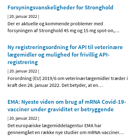
Forsyningsvanskeligheder for Stronghold
|
20. januar 2022
|
Der er aktuelle og kommende problemer med
forsyningen af Stronghold 45 mg og 15 mg spot-on,
…
Ny registreringsordning for API til veterinære
lægemidler og mulighed for frivillig API-
registrering
|
20. januar 2022
|
Forordning (EU) 2019/6 om veterinærlægemidler træder i
kraft den 28. januar 2022. Det betyder, at en
…
EMA: Nyeste viden om brug af mRNA Covid-19-
vacciner under graviditet er betryggende
|
20. januar 2022
|
Det europæiske lægemiddelagentur EMA har
gennemgået en række nye studier om mRNA-vacciner
…