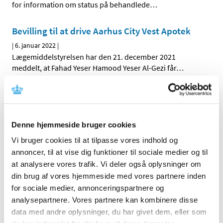
for information om status på behandlede
…
Bevilling til at drive Aarhus City Vest Apotek
|
6. januar 2022
|
Lægemiddelstyrelsen har den 21. december 2021
meddelt, at Fahad Yeser Hamood Yeser Al-Gezi får
…
Buronil får ikke generelt tilskud
|
5. januar 2022
|
Lægemiddelstyrelsen har besluttet, at Buronil,
Denne hjemmeside bruger cookies
filmovertrukne tabletter med indhold af
…
Vi bruger cookies til at tilpasse vores indhold og
annoncer, til at vise dig funktioner til sociale medier og til
Cystifos får ikke generelt tilskud
at analysere vores trafik. Vi deler også oplysninger om
|
5. januar 2022
|
din brug af vores hjemmeside med vores partnere inden
Lægemiddelstyrelsen har besluttet, at Cystifos, granulat
for sociale medier, annonceringspartnere og
til oral opløsning, i brev, med indhold af
…
analysepartnere. Vores partnere kan kombinere disse
data med andre oplysninger, du har givet dem, eller som
Forsyningsvanskeligheder for Sutent