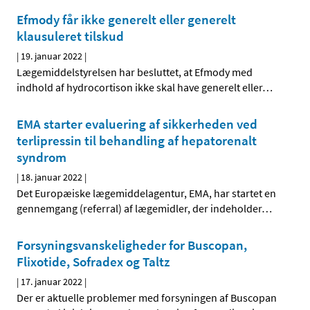
Efmody får ikke generelt eller generelt
klausuleret tilskud
|
19. januar 2022
|
Lægemiddelstyrelsen har besluttet, at Efmody med
indhold af hydrocortison ikke skal have generelt eller
…
EMA starter evaluering af sikkerheden ved
terlipressin til behandling af hepatorenalt
syndrom
|
18. januar 2022
|
Det Europæiske lægemiddelagentur, EMA, har startet en
gennemgang (referral) af lægemidler, der indeholder
…
Forsyningsvanskeligheder for Buscopan,
Flixotide, Sofradex og Taltz
|
17. januar 2022
|
Der er aktuelle problemer med forsyningen af Buscopan