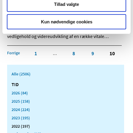
markedsdialog om vedligehold og
Tillad valgte
videreudvikling af systemer udviklet på
Microsoft Dynamics og i Java/.Net
Kun nødvendige cookies
|
3. januar 2022
|
I løbet af foråret 2022 vil Lægemiddelstyrelsen udbyde
vedligehold og videreudvikling af en række vitale
…
Forrige
1
8
9
10
…
Alle (2506)
TID
2026 (84)
2025 (158)
2024 (224)
2023 (195)
2022 (197)