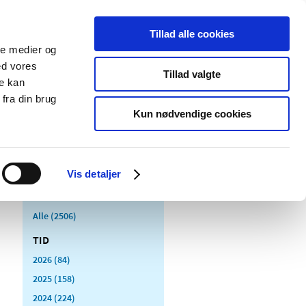
Tillad alle cookies
ale medier og
Udgivelser
Cookies
ed vores
Tillad valgte
re kan
dicinsk
Særlige
fra din brug
styr
produktområder
Kun nødvendige cookies
Vis detaljer
Alle (2506)
TID
2026 (84)
2025 (158)
2024 (224)