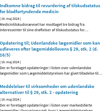
Indkomne bidrag til revurdering af tilskudsstatus
for blodfortyndende medicin
|
16. maj 2024
|
Medicintilskudsnævnet har modtaget tre bidrag fra
interessenter til sine drøftelser af tilskudsstatus for
…
Opdatering til; Udenlandske lægemidler som kan
udleveres efter lægemiddellovens § 29, stk. 2 (d.
16/5)
|
16. maj 2024
|
Der er foretaget opdateringer i listen over udenlandske
lægemidler som Lægemiddelstyrelsen har givet tilladelse til
…
Meddelelser til virksomheder om udenlandske
alternativer til § 29, stk. 2 - opdatering
|
16. maj 2024
|
Der er foretaget opdateringer i listen over markedsførte
lægemidler i forsyningssvigt, hvor Lægemiddelstyrelsen
…