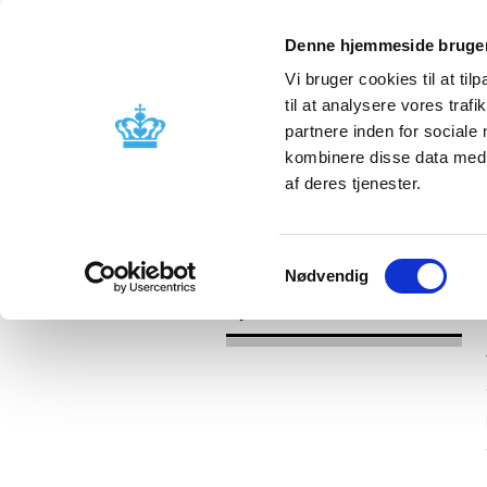
Denne hjemmeside bruger
Vi bruger cookies til at til
til at analysere vores tra
partnere inden for sociale
Godkendelse og
Bivirkninger
kombinere disse data med a
kontrol
produktinfo
af deres tjenester.
/
Nyheder
2017
Samtykkevalg
Nødvendig
Nyheder