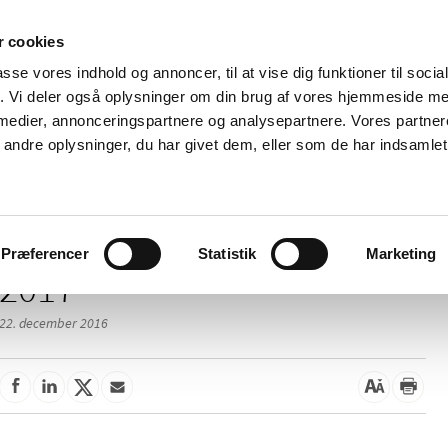
 cookies
passe vores indhold og annoncer, til at vise dig funktioner til soci
Nyheder
Om os
Kontakt
fik. Vi deler også oplysninger om din brug af vores hjemmeside m
 medier, annonceringspartnere og analysepartnere. Vores partne
 og
Tilskud og
Apoteker og salg af
Me
ndre oplysninger, du har givet dem, eller som de har indsamlet 
rmation
priser
medicin
ud
Præferencer
Statistik
Marketing
2017
22. december 2016