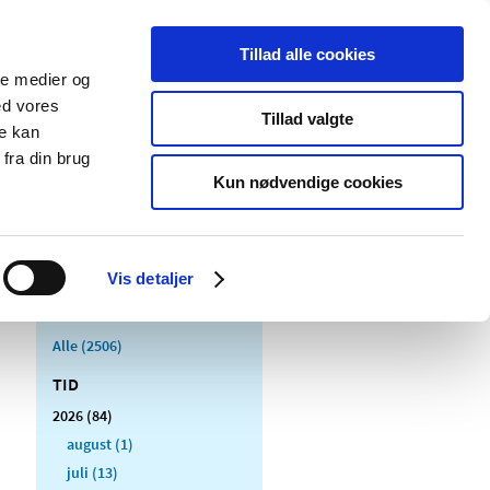
Tillad alle cookies
ale medier og
Udgivelser
Cookies
ed vores
Tillad valgte
re kan
dicinsk
Særlige
fra din brug
styr
produktområder
Kun nødvendige cookies
Vis detaljer
Alle (2506)
TID
2026 (84)
august (1)
juli (13)