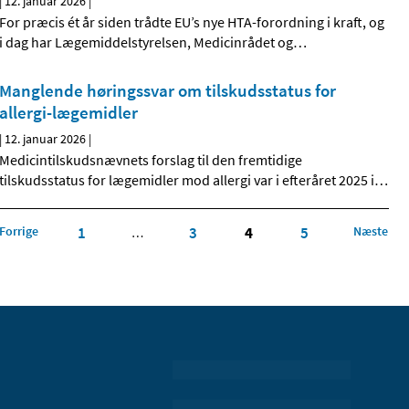
|
12. januar 2026
|
For præcis ét år siden trådte EU’s nye HTA-forordning i kraft, og
i dag har Lægemiddelstyrelsen, Medicinrådet og
…
Manglende høringssvar om tilskudsstatus for
allergi-lægemidler
|
12. januar 2026
|
Medicintilskudsnævnets forslag til den fremtidige
tilskudsstatus for lægemidler mod allergi var i efteråret 2025 i
…
Forrige
1
3
4
5
Næste
…