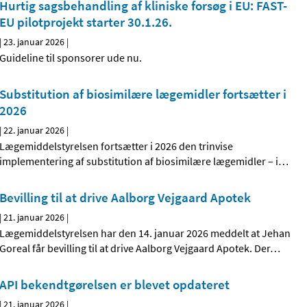
Hurtig sagsbehandling af kliniske forsøg i EU: FAST-
EU pilotprojekt starter 30.1.26.
|
23. januar 2026
|
Guideline til sponsorer ude nu.
Substitution af biosimilære lægemidler fortsætter i
2026
|
22. januar 2026
|
Lægemiddelstyrelsen fortsætter i 2026 den trinvise
implementering af substitution af biosimilære lægemidler – i
…
Bevilling til at drive Aalborg Vejgaard Apotek
|
21. januar 2026
|
Lægemiddelstyrelsen har den 14. januar 2026 meddelt at Jehan
Goreal får bevilling til at drive Aalborg Vejgaard Apotek. Der
…
API bekendtgørelsen er blevet opdateret
|
21. januar 2026
|