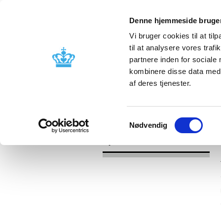
Denne hjemmeside bruger
Vi bruger cookies til at til
til at analysere vores tra
partnere inden for sociale
Godkendelse og
Bivirkninger
kombinere disse data med a
kontrol
produktinfo
af deres tjenester.
/
Nyheder
2017
Samtykkevalg
Nødvendig
Nyheder