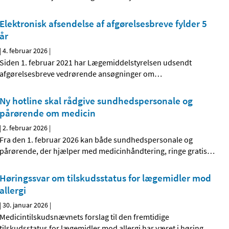
Elektronisk afsendelse af afgørelsesbreve fylder 5
år
|
4. februar 2026
|
Siden 1. februar 2021 har Lægemiddelstyrelsen udsendt
afgørelsesbreve vedrørende ansøgninger om
…
Ny hotline skal rådgive sundhedspersonale og
pårørende om medicin
|
2. februar 2026
|
Fra den 1. februar 2026 kan både sundhedspersonale og
pårørende, der hjælper med medicinhåndtering, ringe gratis
…
Høringssvar om tilskudsstatus for lægemidler mod
allergi
|
30. januar 2026
|
Medicintilskudsnævnets forslag til den fremtidige
tilskudsstatus for lægemidler mod allergi har været i høring
…