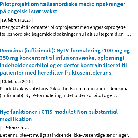
Pilotprojekt om fællesnordiske medicinpakninger
på engelsk i støt vækst
|
19. februar 2026
|
Efter godt ét år omfatter pilotprojektet med engelsksprogede
fællesnordiske lægemiddelpakninger nu i alt 19 lægemidler –
…
Remsima (infliximab): Ny IV-formulering (100 mg og
350 mg koncentrat til infusionsvæske, opløsning)
indeholder sorbitol og er derfor kontraindiceret til
patienter med hereditær fruktoseintolerans
|
10. februar 2026
|
Produkt/aktiv substans Sikkerhedskommunikation Remsima
(infliximab) Ny IV-formulering indeholder sorbitol og er
…
Nye funktioner i CTIS-modulet Non-substantial
modification
|
9. februar 2026
|
Det er nu blevet muligt at indsende ikke-væsentlige ændringer,