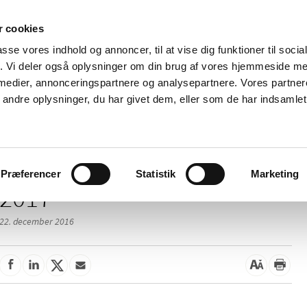
 cookies
passe vores indhold og annoncer, til at vise dig funktioner til soci
Nyheder
Om os
Kontakt
fik. Vi deler også oplysninger om din brug af vores hjemmeside m
 medier, annonceringspartnere og analysepartnere. Vores partne
 og
Tilskud og
Apoteker og salg af
Me
ndre oplysninger, du har givet dem, eller som de har indsamlet 
rmation
priser
medicin
ud
Præferencer
Statistik
Marketing
2017
22. december 2016