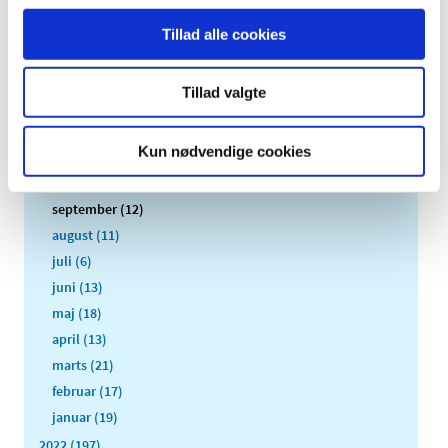
2026 (84)
Tillad alle cookies
2025 (158)
2024 (224)
Tillad valgte
2023 (195)
december (19)
Kun nødvendige cookies
november (30)
oktober (16)
september (12)
august (11)
juli (6)
juni (13)
maj (18)
april (13)
marts (21)
februar (17)
januar (19)
2022 (197)