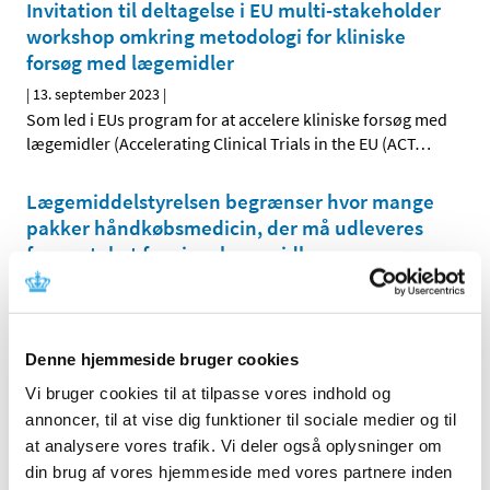
Invitation til deltagelse i EU multi-stakeholder
workshop omkring metodologi for kliniske
forsøg med lægemidler
|
13. september 2023
|
Som led i EUs program for at accelere kliniske forsøg med
lægemidler (Accelerating Clinical Trials in the EU (ACT
…
Lægemiddelstyrelsen begrænser hvor mange
pakker håndkøbsmedicin, der må udleveres
fra apoteket for visse lægemidler
|
12. september 2023
|
Fremover kan kunder på apoteket højst købe to pakker
håndkøbsmedicin om dagen, når man køber visse typer
…
Denne hjemmeside bruger cookies
EU-kommissionen har godkendt den nye
Vi bruger cookies til at tilpasse vores indhold og
variantopdaterede vaccine imod covid-19
annoncer, til at vise dig funktioner til sociale medier og til
at analysere vores trafik. Vi deler også oplysninger om
|
11. september 2023
|
din brug af vores hjemmeside med vores partnere inden
Efter indstilling fra Det Europæiske Lægemiddelagentur