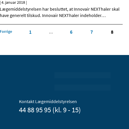
|
4. januar 2018
|
Lægemiddelstyrelsen har besluttet, at Innovair NEXThaler skal
have generelt tilskud. Innovair NEXThaler indeholder
…
Forrige
1
6
7
8
…
Kontakt Lægemiddelstyrelsen
44 88 95 95 (kl. 9 - 15)