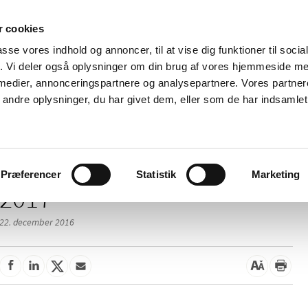
 cookies
passe vores indhold og annoncer, til at vise dig funktioner til soci
Nyheder
Om os
Kontakt
fik. Vi deler også oplysninger om din brug af vores hjemmeside m
 medier, annonceringspartnere og analysepartnere. Vores partne
 og
Tilskud og
Apoteker og salg af
Me
ndre oplysninger, du har givet dem, eller som de har indsamlet 
rmation
priser
medicin
ud
Præferencer
Statistik
Marketing
2017
22. december 2016