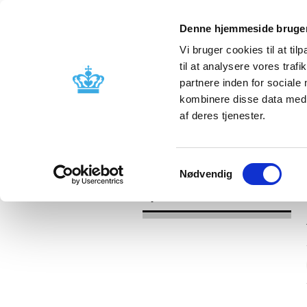
Denne hjemmeside bruger
Vi bruger cookies til at til
til at analysere vores tra
partnere inden for sociale
Godkendelse og
Bivirkninger
kombinere disse data med a
kontrol
produktinfo
af deres tjenester.
/
Nyheder
2017
Samtykkevalg
Nødvendig
Nyheder