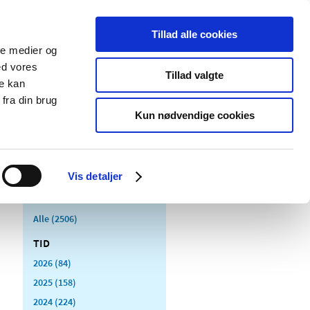
Tillad alle cookies
ale medier og
Udgivelser
Cookies
ed vores
Tillad valgte
re kan
dicinsk
Særlige
fra din brug
styr
produktområder
Kun nødvendige cookies
Vis detaljer
Alle (2506)
TID
2026 (84)
2025 (158)
2024 (224)