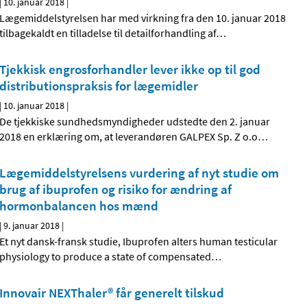
|
10. januar 2018
|
Lægemiddelstyrelsen har med virkning fra den 10. januar 2018
tilbagekaldt en tilladelse til detailforhandling af
…
Tjekkisk engrosforhandler lever ikke op til god
distributionspraksis for lægemidler
|
10. januar 2018
|
De tjekkiske sundhedsmyndigheder udstedte den 2. januar
2018 en erklæring om, at leverandøren GALPEX Sp. Z o.o
…
Lægemiddelstyrelsens vurdering af nyt studie om
brug af ibuprofen og risiko for ændring af
hormonbalancen hos mænd
|
9. januar 2018
|
Et nyt dansk-fransk studie, Ibuprofen alters human testicular
physiology to produce a state of compensated
…
Innovair NEXThaler® får generelt tilskud