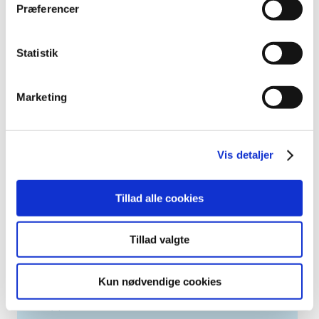
december (4)
Præferencer
november (5)
oktober (3)
Statistik
september (6)
august (2)
juli (2)
Marketing
juni (2)
maj (3)
april (6)
Vis detaljer
marts (10)
februar (4)
Tillad alle cookies
januar (2)
2012 (44)
Tillad valgte
2011 (13)
2010 (7)
Kun nødvendige cookies
2009 (14)
2008 (8)