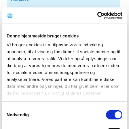
TID
2026 (84)
2025 (158)
2024 (224)
Denne hjemmeside bruger cookies
2023 (195)
Vi bruger cookies til at tilpasse vores indhold og
2022 (197)
annoncer, til at vise dig funktioner til sociale medier og til
2021 (516)
at analysere vores trafik. Vi deler også oplysninger om
din brug af vores hjemmeside med vores partnere inden
2020 (263)
for sociale medier, annonceringspartnere og
2019 (159)
analysepartnere. Vores partnere kan kombinere disse
2018 (150)
data med andre oplysninger, du har givet dem, eller som
2017 (167)
de har indsamlet fra din brug af deres tjenester.
2016 (167)
2015 (33)
Samtykkevalg
2014 (44)
Nødvendig
2013 (49)