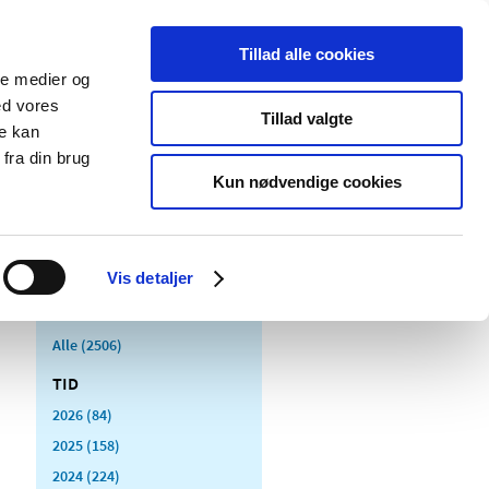
Tillad alle cookies
ale medier og
Udgivelser
Cookies
ed vores
Tillad valgte
re kan
dicinsk
Særlige
fra din brug
styr
produktområder
Kun nødvendige cookies
Vis detaljer
Alle (2506)
TID
2026 (84)
2025 (158)
2024 (224)