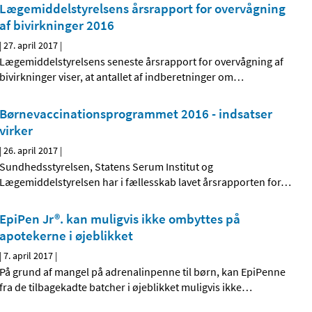
Lægemiddelstyrelsens årsrapport for overvågning
af bivirkninger 2016
|
27. april 2017
|
Lægemiddelstyrelsens seneste årsrapport for overvågning af
bivirkninger viser, at antallet af indberetninger om
…
Børnevaccinationsprogram­met 2016 - indsatser
virker
|
26. april 2017
|
Sundhedsstyrelsen, Statens Serum Institut og
Lægemiddelstyrelsen har i fællesskab lavet årsrapporten for
…
EpiPen Jr®. kan muligvis ikke ombyttes på
apotekerne i øjeblikket
|
7. april 2017
|
På grund af mangel på adrenalinpenne til børn, kan EpiPenne
fra de tilbagekadte batcher i øjeblikket muligvis ikke
…