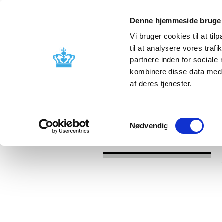
Denne hjemmeside bruger
Vi bruger cookies til at til
til at analysere vores tra
partnere inden for sociale
Godkendelse og
Bivirkninger
kombinere disse data med a
kontrol
produktinfo
af deres tjenester.
/
Nyheder
2017
Samtykkevalg
Nødvendig
Nyheder