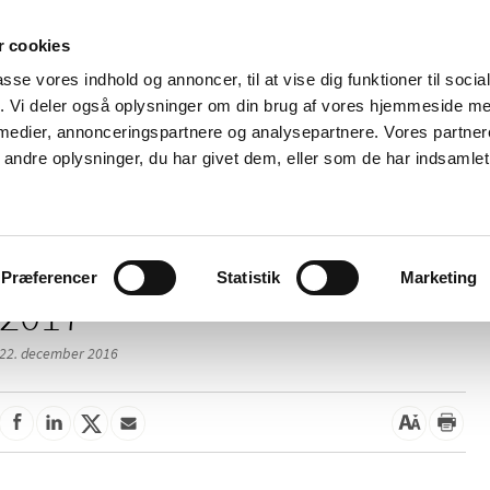
 cookies
passe vores indhold og annoncer, til at vise dig funktioner til soci
Nyheder
Om os
Kontakt
fik. Vi deler også oplysninger om din brug af vores hjemmeside m
 medier, annonceringspartnere og analysepartnere. Vores partne
 og
Tilskud og
Apoteker og salg af
Me
ndre oplysninger, du har givet dem, eller som de har indsamlet 
rmation
priser
medicin
ud
Præferencer
Statistik
Marketing
2017
22. december 2016