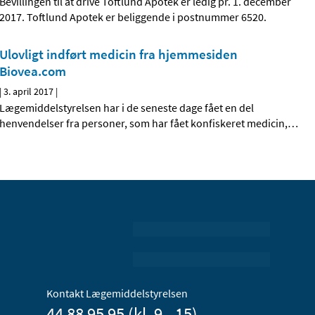
Bevillingen til at drive Toftlund Apotek er ledig pr. 1. december
2017. Toftlund Apotek er beliggende i postnummer 6520.
Ulovligt indført medicin fra hjemmesiden
Biovea.com
|
3. april 2017
|
Lægemiddelstyrelsen har i de seneste dage fået en del
henvendelser fra personer, som har fået konfiskeret medicin,
…
Kontakt Lægemiddelstyrelsen
44 88 95 95 (kl. 9 - 15)