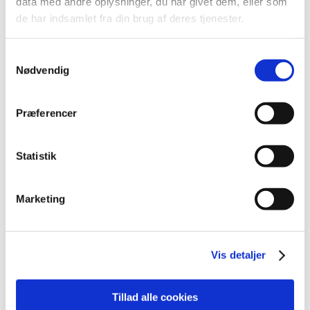
data med andre oplysninger, du har givet dem, eller som
de har indsamlet fra din brug af deres tjenester.
2022 (197)
2021 (516)
Samtykkevalg
2020 (263)
Nødvendig
2019 (159)
2018 (150)
Præferencer
december (12)
november (10)
oktober (16)
Statistik
september (11)
august (6)
Marketing
juli (8)
juni (13)
maj (18)
Vis detaljer
april (10)
marts (21)
februar (14)
Tillad alle cookies