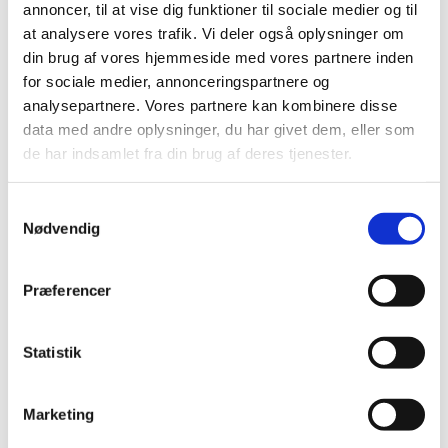
annoncer, til at vise dig funktioner til sociale medier og til
Lægemiddelstyrelsen har i de seneste dage fået en del
at analysere vores trafik. Vi deler også oplysninger om
henvendelser fra personer, som har fået konfiskeret
…
din brug af vores hjemmeside med vores partnere inden
for sociale medier, annonceringspartnere og
Alle (2506)
analysepartnere. Vores partnere kan kombinere disse
data med andre oplysninger, du har givet dem, eller som
TID
de har indsamlet fra din brug af deres tjenester.
2026 (84)
2025 (158)
Samtykkevalg
2024 (224)
Nødvendig
2023 (195)
2022 (197)
Præferencer
2021 (516)
2020 (263)
Statistik
2019 (159)
2018 (150)
Marketing
2017 (167)
december (19)