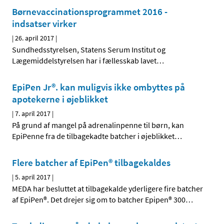
Børnevaccinationsprogram­met 2016 -
indsatser virker
|
26. april 2017
|
Sundhedsstyrelsen, Statens Serum Institut og
Lægemiddelstyrelsen har i fællesskab lavet
…
EpiPen Jr®. kan muligvis ikke ombyttes på
apotekerne i øjeblikket
|
7. april 2017
|
På grund af mangel på adrenalinpenne til børn, kan
EpiPenne fra de tilbagekadte batcher i øjeblikket
…
Flere batcher af EpiPen® tilbagekaldes
|
5. april 2017
|
MEDA har besluttet at tilbagekalde yderligere fire batcher
af EpiPen®. Det drejer sig om to batcher Epipen® 300
…