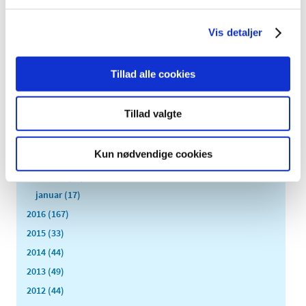
november (19)
Vis detaljer
oktober (13)
september (16)
august (12)
Tillad alle cookies
juli (9)
juni (15)
Tillad valgte
maj (9)
april (8)
Kun nødvendige cookies
marts (16)
februar (14)
januar (17)
2016 (167)
2015 (33)
2014 (44)
2013 (49)
2012 (44)