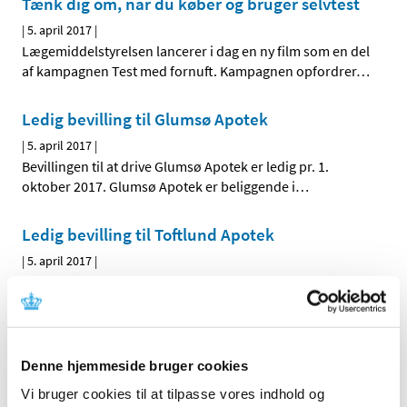
Tænk dig om, når du køber og bruger selvtest
|
5. april 2017
|
Lægemiddelstyrelsen lancerer i dag en ny film som en del
af kampagnen Test med fornuft. Kampagnen opfordrer
…
Ledig bevilling til Glumsø Apotek
|
5. april 2017
|
Bevillingen til at drive Glumsø Apotek er ledig pr. 1.
oktober 2017. Glumsø Apotek er beliggende i
…
Ledig bevilling til Toftlund Apotek
|
5. april 2017
|
Bevillingen til at drive Toftlund Apotek er ledig pr. 1.
december 2017. Toftlund Apotek er beliggende i
…
Ulovligt indført medicin fra hjemmesiden
Denne hjemmeside bruger cookies
Biovea.com
Vi bruger cookies til at tilpasse vores indhold og
|
3. april 2017
|