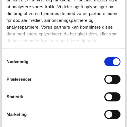
|
12. september 2022
|
at analysere vores trafik. Vi deler også oplysninger om
Pfizer/BioNTechs bivalente covid-19-vaccine, der blev
din brug af vores hjemmeside med vores partnere inden
godkendt 1. september, er blevet videreudviklet til en
…
for sociale medier, annonceringspartnere og
analysepartnere. Vores partnere kan kombinere disse
Ledig bevilling til Grøndalsapoteket
data med andre oplysninger, du har givet dem, eller som
|
6. september 2022
|
de har indsamlet fra din brug af deres tjenester.
Bevillingen til at drive Grøndalsapoteket er ledig snarest
muligt efter aftale med apotekeren. Grøndalsapoteket
…
Samtykkevalg
Nødvendig
Ledig bevilling til Faaborg Løve Apotek
|
6. september 2022
|
Præferencer
Bevillingen til at drive Faaborg Løve Apotek er ledig pr. 1.
januar 2023. Bevillingen er opslået ledig efter Lov om
…
Statistik
EMA anbefaler godkendelse af de første
variantopdaterede covid-19-vacciner
Marketing
|
1. september 2022
|
Efter evaluering i lægemiddelkomiteen CHMP har det