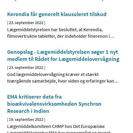
Kerendia får generelt klausuleret tilskud
|
23. september 2022
|
Lægemiddelstyrelsen har besluttet, at Kerendia,
filmovertrukne tabletter, der indeholder finerenon i
…
Genopslag - Lægemiddelstyrelsen søger 1 nyt
medlem til Rådet for Lægemiddelovervågning
|
23. september 2022
|
God lægemiddelovervågning kræver et stærkt
tværgående samarbejde, hvor viden og erfaringer kan
…
EMA kritiserer data fra
bioækvivalensvirksomheden Synchron
Research i Indien
|
19. september 2022
|
Lægemiddelkomiteen CHMP hos Det Europæiske
Lægemiddelagentur EMA har gennemgået en meget
…