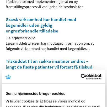
I forbindelse med implementeringen af en ny
fremstillingsproces vil vedligeholdelsesdosis for
…
Græsk virksomhed har handlet med
lægemidler uden gyldig
engrosforhandlertilladelse
|
14. september 2022
|
Lægemiddelstyrelsen har modtaget information om, at
følgende virksomhed har handlet med lægemidler
…
Tilskuddet til en række insuliner ændres –
langt de fleste patienter vil fortsat få tilskud
|
12. september 2022
|
Fra og med den 19. september 2022 ændres tilskuddet til
en række insuliner. Mange patienter vil ikke blive
…
Denne hjemmeside bruger cookies
Videreudvikling af variantopdateret covid-19-
Vi bruger cookies til at tilpasse vores indhold og
vaccine på vej til EU-godkendelse
annoncer, til at vise dig funktioner til sociale medier og til