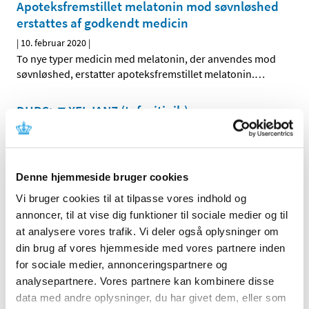
Apoteksfremstillet melatonin mod søvnløshed
erstattes af godkendt medicin
|
10. februar 2020
|
To nye typer medicin med melatonin, der anvendes mod
søvnløshed, erstatter apoteksfremstillet melatonin.
…
DHPC: ▼XELJANZ (tofacitinib)
|
7. februar 2020
|
Øget risiko for venøs tromboemboli og øget risiko for
alvorlige og fatale infektioner
Denne hjemmeside bruger cookies
Myndighederne forbereder sig på en hurtig
Vi bruger cookies til at tilpasse vores indhold og
godkendelse af vaccine mod coronavirus
annoncer, til at vise dig funktioner til sociale medier og til
at analysere vores trafik. Vi deler også oplysninger om
|
6. februar 2020
|
din brug af vores hjemmeside med vores partnere inden
Lægemiddelmyndigheder verden over støtter forskere og
for sociale medier, annonceringspartnere og
virksomheder i hurtigt at udvikle en vaccine mod
…
analysepartnere. Vores partnere kan kombinere disse
data med andre oplysninger, du har givet dem, eller som
DHPC: Cordarone (amiodaron) injektionsvæske