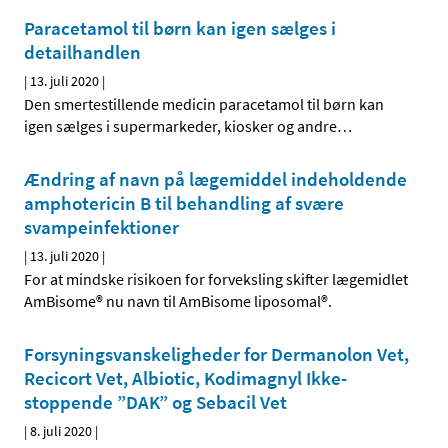
Paracetamol til børn kan igen sælges i
detailhandlen
|
13. juli 2020
|
Den smertestillende medicin paracetamol til børn kan
igen sælges i supermarkeder, kiosker og andre
…
Ændring af navn på lægemiddel indeholdende
amphotericin B til behandling af svære
svampeinfektioner
|
13. juli 2020
|
For at mindske risikoen for forveksling skifter lægemidlet
AmBisome® nu navn til AmBisome liposomal®.
Forsyningsvanskeligheder for Dermanolon Vet,
Recicort Vet, Albiotic, Kodimagnyl Ikke-
stoppende ”DAK” og Sebacil Vet
|
8. juli 2020
|