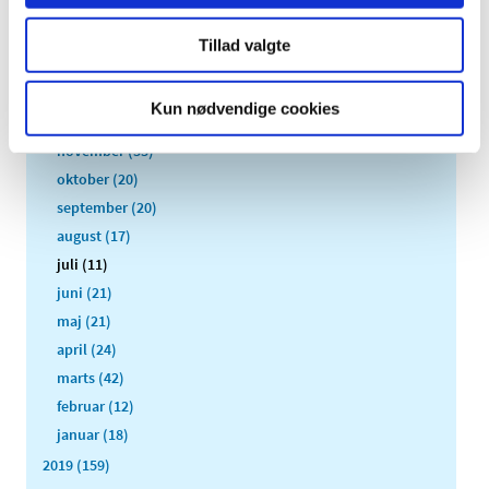
2023 (195)
2022 (197)
Tillad valgte
2021 (516)
2020 (263)
Kun nødvendige cookies
december (24)
november (33)
oktober (20)
september (20)
august (17)
juli (11)
juni (21)
maj (21)
april (24)
marts (42)
februar (12)
januar (18)
2019 (159)