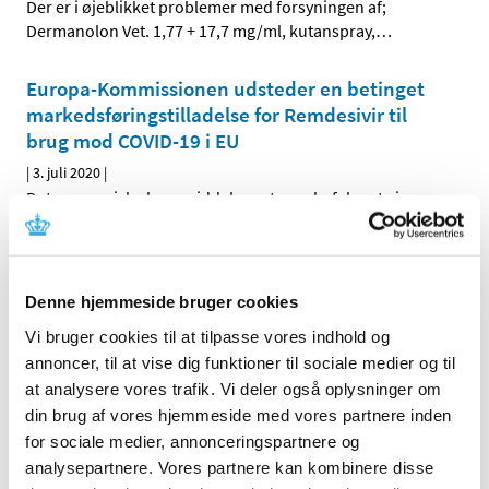
Der er i øjeblikket problemer med forsyningen af;
Dermanolon Vet. 1,77 + 17,7 mg/ml, kutanspray,
…
Europa-Kommissionen udsteder en betinget
markedsføringstilladelse for Remdesivir til
brug mod COVID-19 i EU
|
3. juli 2020
|
Det europæiske lægemiddelagentur anbefaler at give en
betinget markedsføringstilladelse til medicinen Veklury
…
Opdatering om håndtering af recepter på
Denne hjemmeside bruger cookies
hydroxychloroquin
Vi bruger cookies til at tilpasse vores indhold og
|
2. juli 2020
|
Lægemiddelstyrelsen har tidligere fastsat flere
annoncer, til at vise dig funktioner til sociale medier og til
betingelser omkring ekspedition af recep-ter på
…
at analysere vores trafik. Vi deler også oplysninger om
din brug af vores hjemmeside med vores partnere inden
for sociale medier, annonceringspartnere og
EU-landene går sammen om at sikre borgere
analysepartnere. Vores partnere kan kombinere disse
adgang til en vaccine mod Covid-19