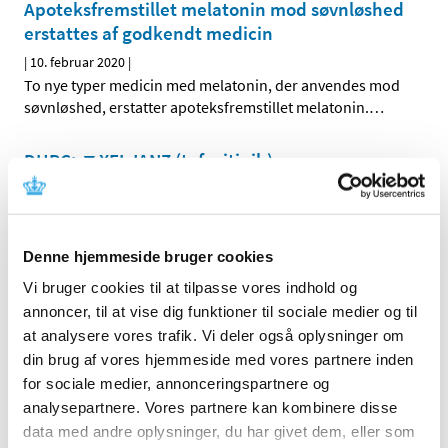
Apoteksfremstillet melatonin mod søvnløshed
erstattes af godkendt medicin
|
10. februar 2020
|
To nye typer medicin med melatonin, der anvendes mod
søvnløshed, erstatter apoteksfremstillet melatonin.
…
DHPC: ▼XELJANZ (tofacitinib)
|
7. februar 2020
|
Øget risiko for venøs tromboemboli og øget risiko for
alvorlige og fatale infektioner
Denne hjemmeside bruger cookies
Myndighederne forbereder sig på en hurtig
Vi bruger cookies til at tilpasse vores indhold og
godkendelse af vaccine mod coronavirus
annoncer, til at vise dig funktioner til sociale medier og til
at analysere vores trafik. Vi deler også oplysninger om
|
6. februar 2020
|
din brug af vores hjemmeside med vores partnere inden
Lægemiddelmyndigheder verden over støtter forskere og
for sociale medier, annonceringspartnere og
virksomheder i hurtigt at udvikle en vaccine mod
…
analysepartnere. Vores partnere kan kombinere disse
data med andre oplysninger, du har givet dem, eller som
DHPC: Cordarone (amiodaron) injektionsvæske