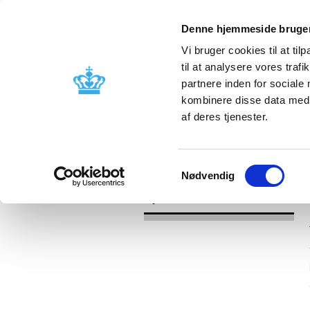
Denne hjemmeside bruger
Vi bruger cookies til at til
til at analysere vores tra
partnere inden for sociale
Godkendelse og
Bivirkninger
kombinere disse data med a
kontrol
produktinfo
af deres tjenester.
/
Nyheder
2017
Samtykkevalg
Nødvendig
Nyheder