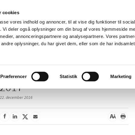
 cookies
passe vores indhold og annoncer, til at vise dig funktioner til soci
Nyheder
Om os
Kontakt
fik. Vi deler også oplysninger om din brug af vores hjemmeside m
 medier, annonceringspartnere og analysepartnere. Vores partne
 og
Tilskud og
Apoteker og salg af
Me
ndre oplysninger, du har givet dem, eller som de har indsamlet 
rmation
priser
medicin
ud
Præferencer
Statistik
Marketing
2017
22. december 2016