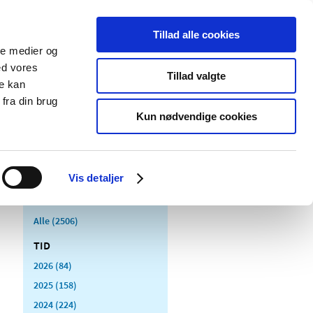
Tillad alle cookies
ale medier og
Udgivelser
Cookies
ed vores
Tillad valgte
re kan
dicinsk
Særlige
fra din brug
styr
produktområder
Kun nødvendige cookies
Vis detaljer
Alle (2506)
TID
2026 (84)
2025 (158)
2024 (224)