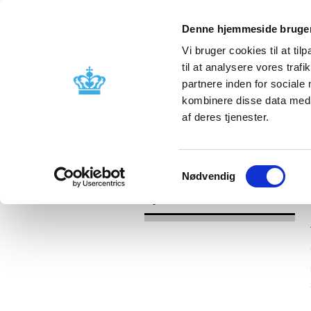
Denne hjemmeside bruger
Vi bruger cookies til at til
til at analysere vores tra
partnere inden for sociale
Godkendelse og
Bivirkninger
kombinere disse data med a
kontrol
produktinfo
af deres tjenester.
/
Nyheder
2017
Samtykkevalg
Nødvendig
Nyheder