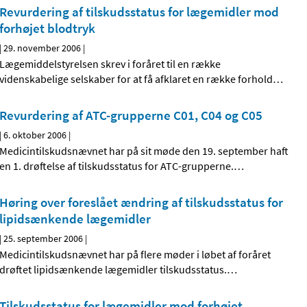
Revurdering af tilskudsstatus for lægemidler mod
forhøjet blodtryk
|
29. november 2006
|
Lægemiddelstyrelsen skrev i foråret til en række
videnskabelige selskaber for at få afklaret en række forhold
…
Revurdering af ATC-grupperne C01, C04 og C05
|
6. oktober 2006
|
Medicintilskudsnævnet har på sit møde den 19. september haft
en 1. drøftelse af tilskudsstatus for ATC-grupperne.
…
Høring over foreslået ændring af tilskudsstatus for
lipidsænkende lægemidler
|
25. september 2006
|
Medicintilskudsnævnet har på flere møder i løbet af foråret
drøftet lipidsænkende lægemidler tilskudsstatus.
…
Tilskudsstatus for lægemidler mod forhøjet