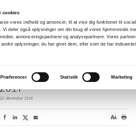
 cookies
passe vores indhold og annoncer, til at vise dig funktioner til soci
Nyheder
Om os
Kontakt
fik. Vi deler også oplysninger om din brug af vores hjemmeside m
 medier, annonceringspartnere og analysepartnere. Vores partne
 og
Tilskud og
Apoteker og salg af
Me
ndre oplysninger, du har givet dem, eller som de har indsamlet 
rmation
priser
medicin
ud
Præferencer
Statistik
Marketing
2017
22. december 2016