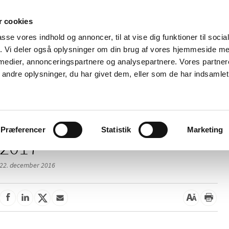
 cookies
passe vores indhold og annoncer, til at vise dig funktioner til soci
Nyheder
Om os
Kontakt
fik. Vi deler også oplysninger om din brug af vores hjemmeside m
 medier, annonceringspartnere og analysepartnere. Vores partne
 og
Tilskud og
Apoteker og salg af
Me
ndre oplysninger, du har givet dem, eller som de har indsamlet 
rmation
priser
medicin
ud
Præferencer
Statistik
Marketing
2017
22. december 2016