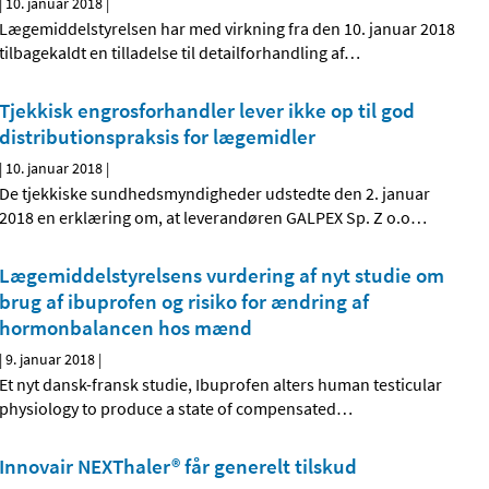
|
10. januar 2018
|
Lægemiddelstyrelsen har med virkning fra den 10. januar 2018
tilbagekaldt en tilladelse til detailforhandling af
…
Tjekkisk engrosforhandler lever ikke op til god
distributionspraksis for lægemidler
|
10. januar 2018
|
De tjekkiske sundhedsmyndigheder udstedte den 2. januar
2018 en erklæring om, at leverandøren GALPEX Sp. Z o.o
…
Lægemiddelstyrelsens vurdering af nyt studie om
brug af ibuprofen og risiko for ændring af
hormonbalancen hos mænd
|
9. januar 2018
|
Et nyt dansk-fransk studie, Ibuprofen alters human testicular
physiology to produce a state of compensated
…
Innovair NEXThaler® får generelt tilskud