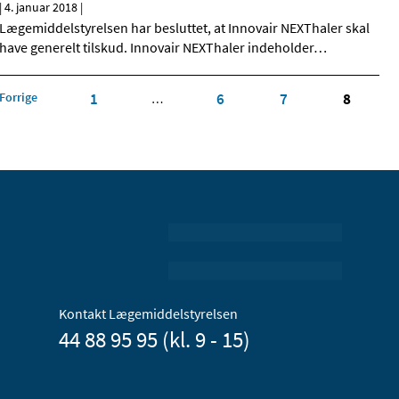
|
4. januar 2018
|
Lægemiddelstyrelsen har besluttet, at Innovair NEXThaler skal
have generelt tilskud. Innovair NEXThaler indeholder
…
Forrige
1
6
7
8
…
Kontakt Lægemiddelstyrelsen
44 88 95 95 (kl. 9 - 15)