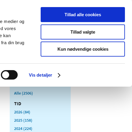
Tillad alle cookies
ale medier og
Udgivelser
Cookies
ed vores
Tillad valgte
re kan
dicinsk
Særlige
fra din brug
styr
produktområder
Kun nødvendige cookies
Vis detaljer
Alle (2506)
TID
2026 (84)
2025 (158)
2024 (224)