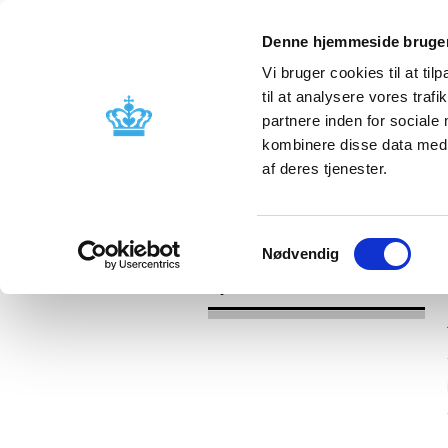
Denne hjemmeside bruger
Vi bruger cookies til at til
til at analysere vores tra
partnere inden for sociale
Godkendelse og
Bivirkninger
kombinere disse data med a
kontrol
produktinfo
af deres tjenester.
/
Nyheder
2017
Samtykkevalg
Nødvendig
Nyheder